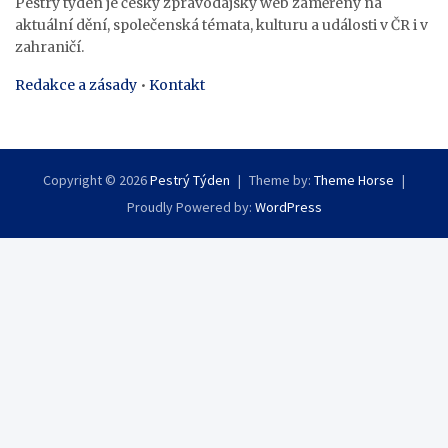
Pestrý týden je český zpravodajský web zaměřený na
aktuální dění, společenská témata, kulturu a události v ČR i v
zahraničí.
Redakce a zásady
•
Kontakt
Copyright © 2026
Pestrý Týden
Theme by:
Theme Horse
Proudly Powered by:
WordPress