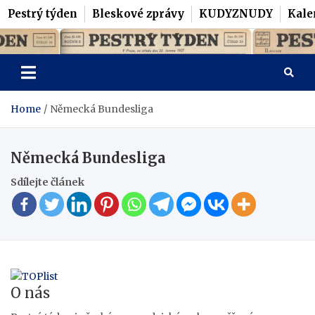
Pestrý týden
Bleskové zprávy
KUDYZNUDY
Kale
Skip
Pestrý Týden
to
content
Home
Německá Bundesliga
Německá Bundesliga
Sdílejte článek
O nás