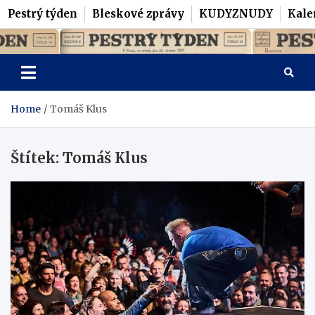
Pestrý týden
Bleskové zprávy
KUDYZNUDY
Kale
Skip
Pestrý Týden
to
content
Home
Tomáš Klus
Štítek:
Tomáš Klus