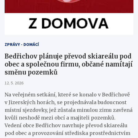
ZPRÁVY - DOMÁCÍ
Bedřichov plánuje převod skiareálu pod
obec a společnou firmu, občané namítají
směnu pozemků
12. 5. 2026
Na veřejném setkání, které se konalo v Bedřichově
v Jizerských horách, se projednávala budoucnost
místní sjezdovky, jež zůstala minulou zimu zavřená
kvůli neshodě mezi obcí a majiteli pozemků.
Vedení obce Bedřichov navrhuje převod skiareálu
pod obec a provozování střediska prostřednictvím