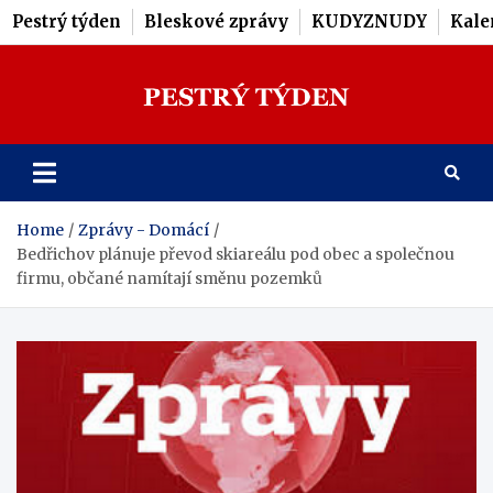
Pestrý týden
Bleskové zprávy
KUDYZNUDY
Kale
Skip
to
content
Pestrý Týden
Home
Zprávy - Domácí
Bedřichov plánuje převod skiareálu pod obec a společnou
firmu, občané namítají směnu pozemků