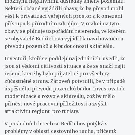
možnými negativními důsledky směny pozemků.
Někteří občané vyjádřili obavy, že by převod mohl
vést k privatizaci veřejných prostor a k omezení
přístupu k přírodním zdrojům. V reakci na tyto
obavy se plánuje uspořádání referenda, ve kterém
se obyvatelé Bedřichova vyjádří k navrhovanému
převodu pozemků a k budoucnosti skiareálu.
Investoři, kteří se podílejí na jednáních, uvedli, že
jsou si vědomi citlivosti situace a že se snaží najít
řešení, které by bylo přijatelné pro všechny
zúčastněné strany. Zároveň potvrdili, že v případě
úspěšného převodu pozemků budou investovat do
modernizace a rozvoje skiareálu, což by mělo
přinést nové pracovní příležitosti a zvýšit
atraktivitu regionu pro turisty.
V posledních letech se Bedřichov potýká s
problémy v oblasti cestovního ruchu, přičemž