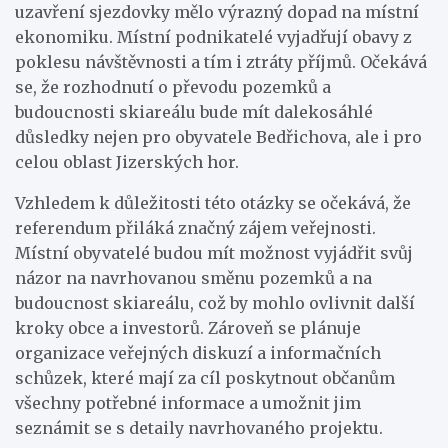
uzavření sjezdovky mělo výrazný dopad na místní
ekonomiku. Místní podnikatelé vyjadřují obavy z
poklesu návštěvnosti a tím i ztráty příjmů. Očekává
se, že rozhodnutí o převodu pozemků a
budoucnosti skiareálu bude mít dalekosáhlé
důsledky nejen pro obyvatele Bedřichova, ale i pro
celou oblast Jizerských hor.
Vzhledem k důležitosti této otázky se očekává, že
referendum přiláká značný zájem veřejnosti.
Místní obyvatelé budou mít možnost vyjádřit svůj
názor na navrhovanou směnu pozemků a na
budoucnost skiareálu, což by mohlo ovlivnit další
kroky obce a investorů. Zároveň se plánuje
organizace veřejných diskuzí a informačních
schůzek, které mají za cíl poskytnout občanům
všechny potřebné informace a umožnit jim
seznámit se s detaily navrhovaného projektu.