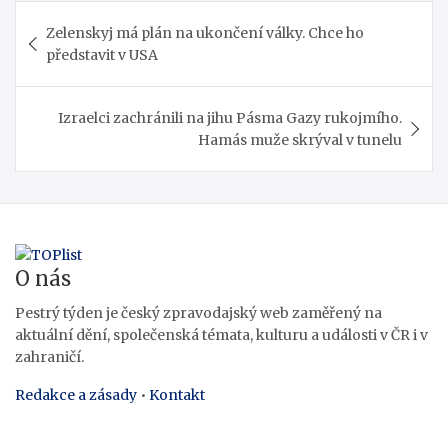
Navigace
Zelenskyj má plán na ukončení války. Chce ho
pro
představit v USA
příspěvek
Izraelci zachránili na jihu Pásma Gazy rukojmího.
Hamás muže skrýval v tunelu
O nás
Pestrý týden je český zpravodajský web zaměřený na
aktuální dění, společenská témata, kulturu a události v ČR i v
zahraničí.
Redakce a zásady
•
Kontakt