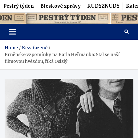
Pestrý týden
Bleskové zprávy
KUDYZNUDY
Kale
Skip
Pestrý Týden
to
content
Home
Nezařazené
Brněnské vzpomínky na Karla Heřmánka: Stal se naší
filmovou hvězdou, říká Oslzlý