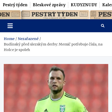
Pestrý týden
Bleskové zprávy
KUDYZNUDY
Kale
Skip
Pestrý Týden
to
content
Home
Nezařazené
Budínský před slezským derby: Memič potřebuje čísla, na
Holce je spoleh