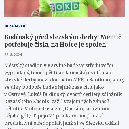
NEZAŘAZENÉ
Budínský před slezským derby: Memič
potřebuje čísla, na Holce je spoleh
27. 8. 2024
Městský stadion v Karviné bude ve středu večer
vyprodaný, téměř pět tisíc fanoušků uvidí malé
slezské derby mezi domácím MFK a Baníkem, který
se díky podpoře bude zřejmě zase cítit jako
v Ostravě. Lukáš Budínský, dvaatřicetiletý záložník
kazašského Zhenis, zažil vzájemných zápasů
několik. V obou dresech. „Doufám, že uvidíme
nějaké góly. Tipuju 2:1 pro Karvinou,“ hlásí
produktivní středopolař, jenž si ve Slezsku udělal