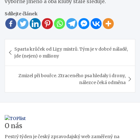
výborné jméno a oba kluby stále sleduje.
Sdílejte článek
Navigace
Sparta krůček od Ligy mistrů. Tým je v dobré náladě,
pro
jde (nejen) o miliony
příspěvek
Zmizel při bouřce. Ztraceného psa hledaly i drony,
nálezce čeká odměna
O nás
Pestrý týden je český zpravodajský web zaměřený na