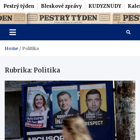
Pestrý týden
Bleskové zprávy
KUDYZNUDY
Kale
Skip
Pestrý Týden
to
content
Home
Politika
Rubrika:
Politika