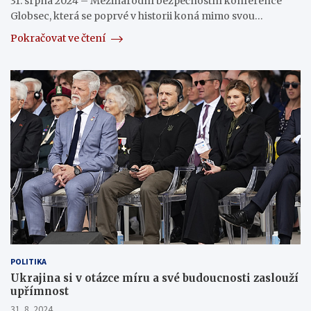
31. srpna 2024 – Mezinárodní bezpečnostní konference
Globsec, která se poprvé v historii koná mimo svou…
Pokračovat ve čtení
POLITIKA
Ukrajina si v otázce míru a své budoucnosti zaslouží
upřímnost
31. 8. 2024