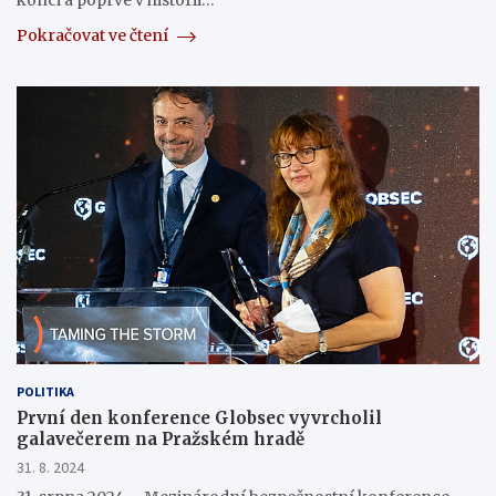
konci a poprvé v historii…
Pokračovat ve čtení
POLITIKA
První den konference Globsec vyvrcholil
galavečerem na Pražském hradě
31. 8. 2024