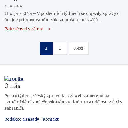
31. 8. 2024
31. srpna 2024 – V posledních týdnech se objevily zprávy o
údajně připravovaném zákazu nošení maskáčů…
Pokračovat ve čtení
Stránkování
1
2
Next
příspěvků
O nás
Pestrý týden je český zpravodajský web zaměřený na
aktuální dění, společenská témata, kulturu a události v ČR i v
zahraničí.
Redakce a zásady
•
Kontakt