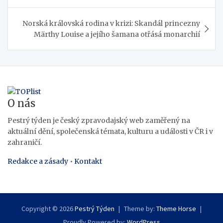
příspěvek
Norská královská rodina v krizi: Skandál princezny
Märthy Louise a jejího šamana otřásá monarchií
O nás
Pestrý týden je český zpravodajský web zaměřený na
aktuální dění, společenská témata, kulturu a události v ČR i v
zahraničí.
Redakce a zásady
•
Kontakt
Copyright © 2026
Pestrý Týden
Theme by:
Theme Horse
Proudly Powered by:
WordPress