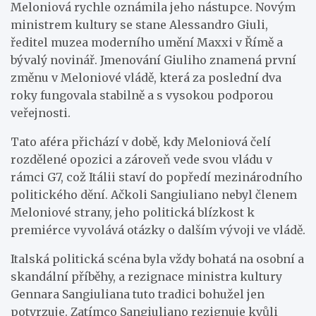
Meloniová rychle oznámila jeho nástupce. Novým
ministrem kultury se stane Alessandro Giuli,
ředitel muzea moderního umění Maxxi v Římě a
bývalý novinář. Jmenování Giuliho znamená první
změnu v Meloniové vládě, která za poslední dva
roky fungovala stabilně a s vysokou podporou
veřejnosti.
Tato aféra přichází v době, kdy Meloniová čelí
rozdělené opozici a zároveň vede svou vládu v
rámci G7, což Itálii staví do popředí mezinárodního
politického dění. Ačkoli Sangiuliano nebyl členem
Meloniové strany, jeho politická blízkost k
premiérce vyvolává otázky o dalším vývoji ve vládě.
Italská politická scéna byla vždy bohatá na osobní a
skandální příběhy, a rezignace ministra kultury
Gennara Sangiuliana tuto tradici bohužel jen
potvrzuje. Zatímco Sangiuliano rezignuje kvůli