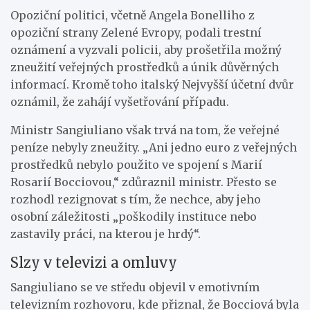
Opoziční politici, včetně Angela Bonelliho z
opoziční strany Zelené Evropy, podali trestní
oznámení a vyzvali policii, aby prošetřila možný
zneužití veřejných prostředků a únik důvěrných
informací. Kromě toho italský Nejvyšší účetní dvůr
oznámil, že zahájí vyšetřování případu.
Ministr Sangiuliano však trvá na tom, že veřejné
peníze nebyly zneužity. „Ani jedno euro z veřejných
prostředků nebylo použito ve spojení s Marií
Rosarií Bocciovou,“ zdůraznil ministr. Přesto se
rozhodl rezignovat s tím, že nechce, aby jeho
osobní záležitosti „poškodily instituce nebo
zastavily práci, na kterou je hrdý“.
Slzy v televizi a omluvy
Sangiuliano se ve středu objevil v emotivním
televizním rozhovoru, kde přiznal, že Bocciová byla