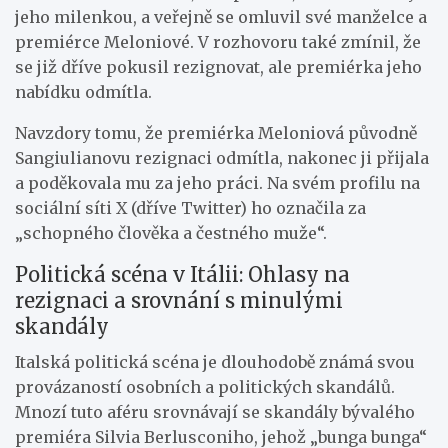
jeho milenkou, a veřejně se omluvil své manželce a
premiérce Meloniové. V rozhovoru také zmínil, že
se již dříve pokusil rezignovat, ale premiérka jeho
nabídku odmítla.
Navzdory tomu, že premiérka Meloniová původně
Sangiulianovu rezignaci odmítla, nakonec ji přijala
a poděkovala mu za jeho práci. Na svém profilu na
sociální síti X (dříve Twitter) ho označila za
„schopného člověka a čestného muže“.
Politická scéna v Itálii: Ohlasy na
rezignaci a srovnání s minulými
skandály
Italská politická scéna je dlouhodobě známá svou
provázaností osobních a politických skandálů.
Mnozí tuto aféru srovnávají se skandály bývalého
premiéra Silvia Berlusconiho, jehož „bunga bunga“