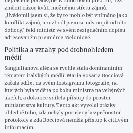
neplacené poradkyně. K tomu došlo předtím, než
změnil názor kvůli možnému střetu zájmů.
„Uvědomil jsem si, že by to mohlo být vnímáno jako
konflikt zájmů, a rozhodl jsem se odstoupit od této
dohody,“ řekl ministr ve svém rezignačním dopisu
adresovaném premiérce Meloniové.
Politika a vztahy pod drobnohledem
médií
Sangiulianova aféra se rychle stala dominantním
tématem italských médií. Maria Rosaria Bocciová
začala sdílet na svém Instagramu fotografie, na
kterých byla viděna po boku ministra na veřejných
akcích, a dokonce sdílela přístup do prostor
ministerstva kultury. Tento akt vyvolal otázky
ohledně toho, zda nebyly porušeny bezpečnostní
protokoly a zda Bocciová neměla přístup k citlivým
informacím.