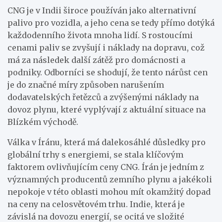
CNG je v Indii široce používán jako alternativní
palivo pro vozidla, a jeho cena se tedy přímo dotýká
každodenního života mnoha lidí. S rostoucími
cenami paliv se zvyšují i náklady na dopravu, což
má za následek další zátěž pro domácnosti a
podniky. Odborníci se shodují, že tento nárůst cen
je do značné míry způsoben narušením
dodavatelských řetězců a zvýšenými náklady na
dovoz plynu, které vyplývají z aktuální situace na
Blízkém východě.
Válka v Íránu, která má dalekosáhlé důsledky pro
globální trhy s energiemi, se stala klíčovým
faktorem ovlivňujícím ceny CNG. Írán je jedním z
významných producentů zemního plynu a jakékoli
nepokoje v této oblasti mohou mít okamžitý dopad
na ceny na celosvětovém trhu. Indie, která je
závislá na dovozu energií, se ocitá ve složité