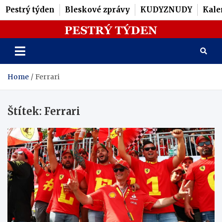
Pestrý týden
Bleskové zprávy
KUDYZNUDY
Kale
Skip
Pestrý Týden
to
content
Home
Ferrari
Štítek:
Ferrari