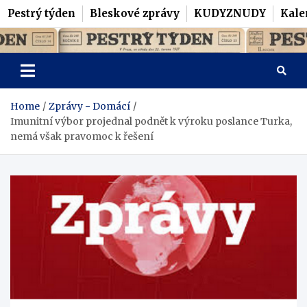
Pestrý týden
Bleskové zprávy
KUDYZNUDY
Kale
Skip
Pestrý Týden
to
content
Home
Zprávy - Domácí
Imunitní výbor projednal podnět k výroku poslance Turka,
nemá však pravomoc k řešení