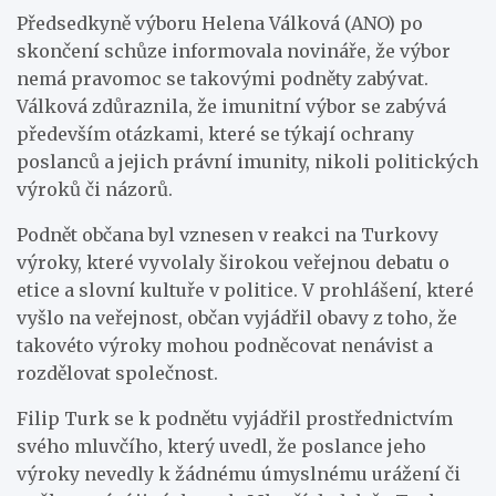
Předsedkyně výboru Helena Válková (ANO) po
skončení schůze informovala novináře, že výbor
nemá pravomoc se takovými podněty zabývat.
Válková zdůraznila, že imunitní výbor se zabývá
především otázkami, které se týkají ochrany
poslanců a jejich právní imunity, nikoli politických
výroků či názorů.
Podnět občana byl vznesen v reakci na Turkovy
výroky, které vyvolaly širokou veřejnou debatu o
etice a slovní kultuře v politice. V prohlášení, které
vyšlo na veřejnost, občan vyjádřil obavy z toho, že
takovéto výroky mohou podněcovat nenávist a
rozdělovat společnost.
Filip Turk se k podnětu vyjádřil prostřednictvím
svého mluvčího, který uvedl, že poslance jeho
výroky nevedly k žádnému úmyslnému urážení či