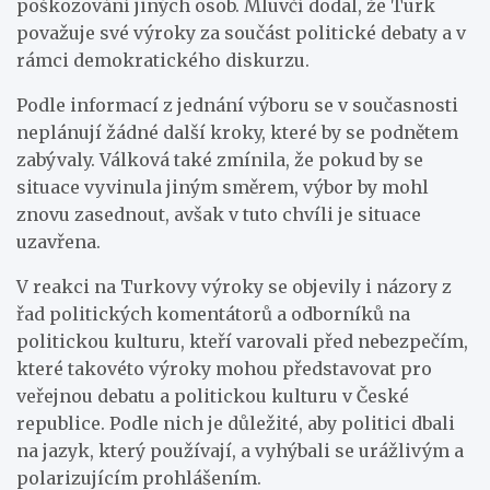
poškozování jiných osob. Mluvčí dodal, že Turk
považuje své výroky za součást politické debaty a v
rámci demokratického diskurzu.
Podle informací z jednání výboru se v současnosti
neplánují žádné další kroky, které by se podnětem
zabývaly. Válková také zmínila, že pokud by se
situace vyvinula jiným směrem, výbor by mohl
znovu zasednout, avšak v tuto chvíli je situace
uzavřena.
V reakci na Turkovy výroky se objevily i názory z
řad politických komentátorů a odborníků na
politickou kulturu, kteří varovali před nebezpečím,
které takovéto výroky mohou představovat pro
veřejnou debatu a politickou kulturu v České
republice. Podle nich je důležité, aby politici dbali
na jazyk, který používají, a vyhýbali se urážlivým a
polarizujícím prohlášením.