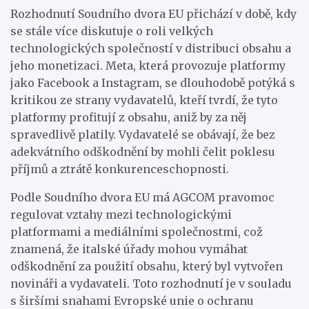
Rozhodnutí Soudního dvora EU přichází v době, kdy
se stále více diskutuje o roli velkých
technologických společností v distribuci obsahu a
jeho monetizaci. Meta, která provozuje platformy
jako Facebook a Instagram, se dlouhodobě potýká s
kritikou ze strany vydavatelů, kteří tvrdí, že tyto
platformy profitují z obsahu, aniž by za něj
spravedlivě platily. Vydavatelé se obávají, že bez
adekvátního odškodnění by mohli čelit poklesu
příjmů a ztrátě konkurenceschopnosti.
Podle Soudního dvora EU má AGCOM pravomoc
regulovat vztahy mezi technologickými
platformami a mediálními společnostmi, což
znamená, že italské úřady mohou vymáhat
odškodnění za použití obsahu, který byl vytvořen
novináři a vydavateli. Toto rozhodnutí je v souladu
s širšími snahami Evropské unie o ochranu