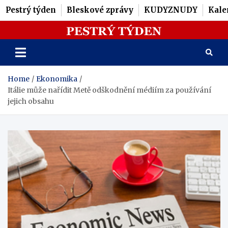
Pestrý týden
Bleskové zprávy
KUDYZNUDY
Kale
Skip
Pestrý Týden
to
content
Home
Ekonomika
Itálie může nařídit Metě odškodnění médiím za používání
jejich obsahu