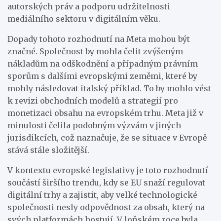
autorských práv a podporu udržitelnosti
mediálního sektoru v digitálním věku.
Dopady tohoto rozhodnutí na Meta mohou být
značné. Společnost by mohla čelit zvýšeným
nákladům na odškodnění a případným právním
sporům s dalšími evropskými zeměmi, které by
mohly následovat italský příklad. To by mohlo vést
k revizi obchodních modelů a strategií pro
monetizaci obsahu na evropském trhu. Meta již v
minulosti čelila podobným výzvám v jiných
jurisdikcích, což naznačuje, že se situace v Evropě
stává stále složitější.
V kontextu evropské legislativy je toto rozhodnutí
součástí širšího trendu, kdy se EU snaží regulovat
digitální trhy a zajistit, aby velké technologické
společnosti nesly odpovědnost za obsah, který na
svých platformách hostují. V loňském roce byla