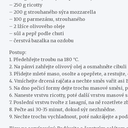
– 250 g ricotty
– 200 g strouhaného sýra mozzarella
– 100 g parmezánu, strouhaného
– 2 lžíce olivového oleje
– sůl a pepř podle chuti
– čerstvá bazalka na ozdobu
Postup:
1. Předehřejte troubu na 180 °C.
2. Na pánvi zahřejte olivový olej a osmahněte cibuli
3. Přidejte mleté maso, osolte a opepřete, a restuj
4. Vmíchejte drcená rajčata a nechte směs vařit asi
5. Na dno pečicí formy dejte trochu masové směsi, p
6. Naneste vrstvu ricotty, poté další vrstvu masové 
7. Poslední vrstvu tvořte z lasagní, na ně rozetře
8. Pečte asi 30-35 minut, dokud sýr nezhnědne.
9. Nechte trochu vychladnout, poté nakrájejte a pod