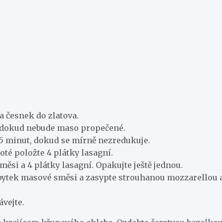
 a česnek do zlatova.
te, dokud nebude maso propečené.
 15 minut, dokud se mírně nezredukuje.
oté položte 4 plátky lasagní.
směsi a 4 plátky lasagní. Opakujte ještě jednou.
te zbytek masové směsi a zasypte strouhanou mozzarello
ávejte.