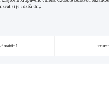
a krajícem křupavého chleba. Ozdobte čerstvou bazalkou 
ávat si je i další dny.
vá stabilní
Trump 