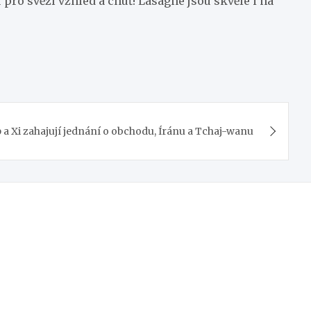
pro svěží vzhled a chuť! Lasagne jsou skvělé i na
a Xi zahajují jednání o obchodu, Íránu a Tchaj-wanu