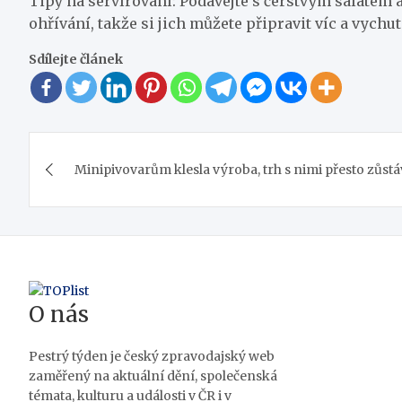
Tipy na servírování: Podávejte s čerstvým salátem 
ohřívání, takže si jich můžete připravit víc a vychutn
Sdílejte článek
Navigace
Minipivovarům klesla výroba, trh s nimi přesto zůstá
pro
příspěvek
O nás
Pestrý týden je český zpravodajský web
zaměřený na aktuální dění, společenská
témata, kulturu a události v ČR i v