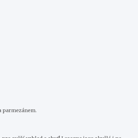
u a parmezánem.