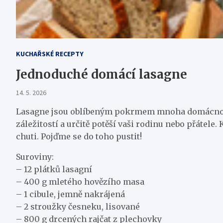
KUCHAŘSKÉ RECEPTY
Jednoduché domácí lasagne
14. 5. 2026
Lasagne jsou oblíbeným pokrmem mnoha domácností, a
záležitostí a určitě potěší vaši rodinu nebo přátele
chuti. Pojďme se do toho pustit!
Suroviny:
– 12 plátků lasagní
– 400 g mletého hovězího masa
– 1 cibule, jemně nakrájená
– 2 stroužky česneku, lisované
– 800 g drcených rajčat z plechovky