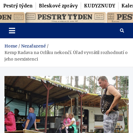
Pestrý týden
Bleskové zprávy
KUDYZNUDY
Kale
Skip
Pestrý Týden
to
content
Home
Nezařazené
Kemp Radava na Orlíku nekončí. Úřad vyvrátil rozhodnutí o
jeho neexistenci