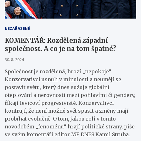
NEZAŘAZENÉ
KOMENTÁŘ: Rozdělená západní
společnost. A co je na tom špatné?
30. 8. 2024
Společnost je rozdělená, hrozí „nepokoje“.
Konzervativci usnuli v minulosti a neumějí se
postavit světu, který dnes sužuje globální
oteplování a nerovnosti mezi pohlavími či gendery,
říkají levicoví progresivisté. Konzervativci
kontrují, že není možné svět spasit a změny mají
probíhat evolučně. O tom, jakou roli v tomto
novodobém „fenoménu“ hrají politické strany, píše
ve svém komentáři editor MF DNES Kamil Struha.