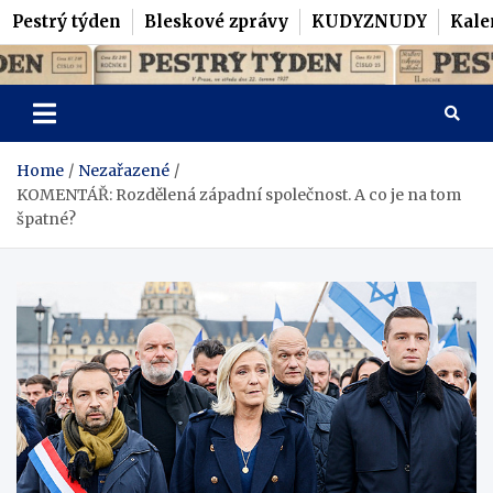
Pestrý týden
Bleskové zprávy
KUDYZNUDY
Kale
Skip
Pestrý Týden
to
content
Home
Nezařazené
KOMENTÁŘ: Rozdělená západní společnost. A co je na tom
špatné?