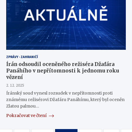
ZPRÁVY - ZAHRANIČÍ
Írán odsoudil oceněného režiséra Džafára
Panáhího v nepřítomnosti k jednomu roku
vězení
2. 12. 2025
Íránský soud vynesl rozsudek v nepřítomnosti proti
známému režisérovi Džafáru Panáhímu, který byl oceněn
Zlatou palmou…
Pokračovat ve čtení