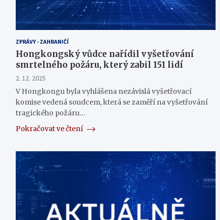
ZPRÁVY - ZAHRANIČÍ
Hongkongský vůdce nařídil vyšetřování
smrtelného požáru, který zabil 151 lidí
2. 12. 2025
V Hongkongu byla vyhlášena nezávislá vyšetřovací
komise vedená soudcem, která se zaměří na vyšetřování
tragického požáru…
Pokračovat ve čtení