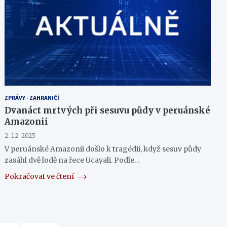
ZPRÁVY - ZAHRANIČÍ
Dvanáct mrtvých při sesuvu půdy v peruánské
Amazonii
2. 12. 2025
V peruánské Amazonii došlo k tragédii, když sesuv půdy
zasáhl dvě lodě na řece Ucayali. Podle…
Pokračovat ve čtení