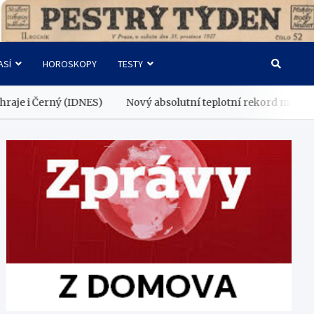
ASÍ
HOROSKOPY
TESTY
Nový absolutní teplotní rekord má z letoška 77 procent mě