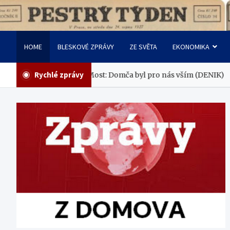
Skip
to
Pestrý Týden
content
HOME
BLESKOVÉ ZPRÁVY
ZE SVĚTA
EKONOMIKA
Rychlé zprávy
zeře Most: Domča byl pro nás vším (DENIK)
ONLINE: Hradec - 