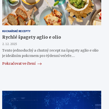
KUCHAŘSKÉ RECEPTY
Rychlé špagety aglio e olio
2. 12. 2025
Tento jednoduchý a chutný recept na špagety aglio e olio
je ideálním pokrmem pro týdenní večeře.…
Pokračovat ve čtení