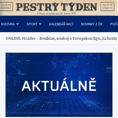
KULTURA
SPORT
KALENDÁŘ AKCÍ
NOVINKY Z ČR
POČ
Besiktas, souboj o Evropskou ligu, za hosty hraje i Černý (IDNES)