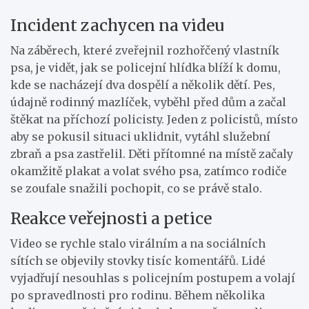
Incident zachycen na videu
Na záběrech, které zveřejnil rozhořčený vlastník
psa, je vidět, jak se policejní hlídka blíží k domu,
kde se nacházejí dva dospělí a několik dětí. Pes,
údajně rodinný mazlíček, vyběhl před dům a začal
štěkat na příchozí policisty. Jeden z policistů, místo
aby se pokusil situaci uklidnit, vytáhl služební
zbraň a psa zastřelil. Děti přítomné na místě začaly
okamžitě plakat a volat svého psa, zatímco rodiče
se zoufale snažili pochopit, co se právě stalo.
Reakce veřejnosti a petice
Video se rychle stalo virálním a na sociálních
sítích se objevily stovky tisíc komentářů. Lidé
vyjadřují nesouhlas s policejním postupem a volají
po spravedlnosti pro rodinu. Během několika