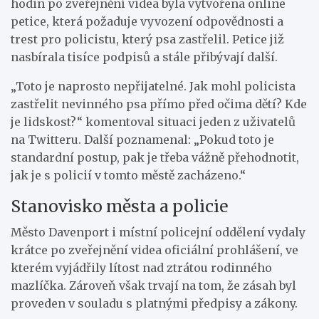
hodin po zveřejnění videa byla vytvořena online
petice, která požaduje vyvození odpovědnosti a
trest pro policistu, který psa zastřelil. Petice již
nasbírala tisíce podpisů a stále přibývají další.
„Toto je naprosto nepřijatelné. Jak mohl policista
zastřelit nevinného psa přímo před očima dětí? Kde
je lidskost?“ komentoval situaci jeden z uživatelů
na Twitteru. Další poznamenal: „Pokud toto je
standardní postup, pak je třeba vážně přehodnotit,
jak je s policií v tomto městě zacházeno.“
Stanovisko města a policie
Město Davenport i místní policejní oddělení vydaly
krátce po zveřejnění videa oficiální prohlášení, ve
kterém vyjádřily lítost nad ztrátou rodinného
mazlíčka. Zároveň však trvají na tom, že zásah byl
proveden v souladu s platnými předpisy a zákony.