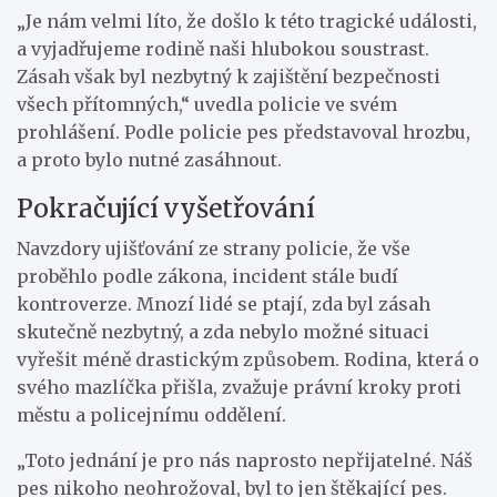
„Je nám velmi líto, že došlo k této tragické události,
a vyjadřujeme rodině naši hlubokou soustrast.
Zásah však byl nezbytný k zajištění bezpečnosti
všech přítomných,“ uvedla policie ve svém
prohlášení. Podle policie pes představoval hrozbu,
a proto bylo nutné zasáhnout.
Pokračující vyšetřování
Navzdory ujišťování ze strany policie, že vše
proběhlo podle zákona, incident stále budí
kontroverze. Mnozí lidé se ptají, zda byl zásah
skutečně nezbytný, a zda nebylo možné situaci
vyřešit méně drastickým způsobem. Rodina, která o
svého mazlíčka přišla, zvažuje právní kroky proti
městu a policejnímu oddělení.
„Toto jednání je pro nás naprosto nepřijatelné. Náš
pes nikoho neohrožoval, byl to jen štěkající pes.