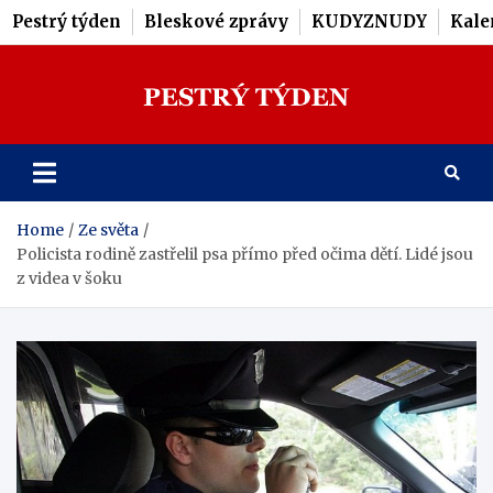
Pestrý týden
Bleskové zprávy
KUDYZNUDY
Kale
Skip
to
content
Pestrý Týden
Home
Ze světa
Policista rodině zastřelil psa přímo před očima dětí. Lidé jsou
z videa v šoku