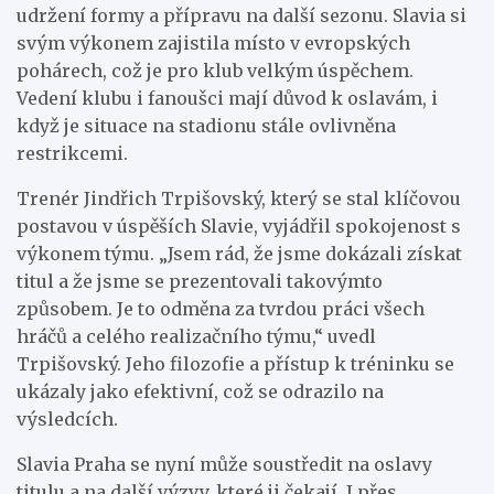
udržení formy a přípravu na další sezonu. Slavia si
svým výkonem zajistila místo v evropských
pohárech, což je pro klub velkým úspěchem.
Vedení klubu i fanoušci mají důvod k oslavám, i
když je situace na stadionu stále ovlivněna
restrikcemi.
Trenér Jindřich Trpišovský, který se stal klíčovou
postavou v úspěších Slavie, vyjádřil spokojenost s
výkonem týmu. „Jsem rád, že jsme dokázali získat
titul a že jsme se prezentovali takovýmto
způsobem. Je to odměna za tvrdou práci všech
hráčů a celého realizačního týmu,“ uvedl
Trpišovský. Jeho filozofie a přístup k tréninku se
ukázaly jako efektivní, což se odrazilo na
výsledcích.
Slavia Praha se nyní může soustředit na oslavy
titulu a na další výzvy, které ji čekají. I přes