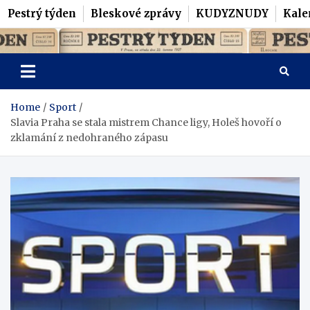
Pestrý týden
Bleskové zprávy
KUDYZNUDY
Kale
Skip
Pestrý Týden
to
content
Home
Sport
Slavia Praha se stala mistrem Chance ligy, Holeš hovoří o
zklamání z nedohraného zápasu