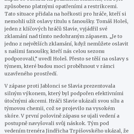
způsobeno platnými opatřeními a restrikcemi.
Tato situace přidala na hořkosti pro hráče, kteří si
nemohli užít oslavy titulu s fanoušky. Tomáš Holeš,
jeden z klíčových hráčů Slavie, vyjádřil své
zklamání nad tímto nedohraným zápasem. „Je to
jedno z největších zklamání, když nemůžete oslavit
s našimi fanoušky, kteří nás celou sezonu
podporovali,“ uvedl Holeš. Přesto se těší na oslavy s
týmem, které budou moci proběhnout v rámci
uzavřeného prostředí.
V zápase proti Jablonci se Slavia prezentovala
silným výkonem, který byl podpořen efektivními
útočnými akcemi. Hráči Slavie ukázali svou sílu a
týmovou chemii, což se projevilo na vysokém
skóre. V první polovině zápasu se ujali vedení a
postupně navyšovali svůj náskok. Tým pod
vedením trenéra Jindřicha Trpišovského ukázal, že