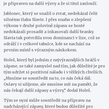
je připraven na další výzvy a že si titul zaslouží.
Jablonec, který se snažil o zvrat, nedokázal čelit
silnému tlaku Slavie. I přes snahu o zlepšení
výkonu v druhé polovině zápasu se hosté
nedokázali prosadit a inkasovali další branky.
Slavia tak potvrdila svou dominanci v lize, což se
odráží i v celkové tabulce, kde se nachází na
prvním místě s výrazným náskokem.
Holeš, který byl jedním z nejvýraznějších hráčů v
zápase, se také zamyslel nad tím, jak důležité je pro
tým udržet si pozitivní náladu i v těžkých chvílích.
„Musíme se soustředit na to, co nás čeká dál.
Oslavy si užijeme, ale musíme mít na paměti, že
nás čekají další zápasy a výzvy,“ dodal Holeš.
Tým se nyní může soustředit na přípravu na
nadcházející zápasy, které budou důležité pro