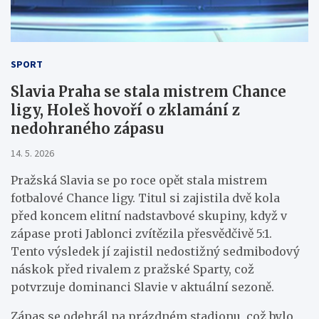
SPORT
Slavia Praha se stala mistrem Chance
ligy, Holeš hovoří o zklamání z
nedohraného zápasu
14. 5. 2026
Pražská Slavia se po roce opět stala mistrem
fotbalové Chance ligy. Titul si zajistila dvě kola
před koncem elitní nadstavbové skupiny, když v
zápase proti Jablonci zvítězila přesvědčivě 5:1.
Tento výsledek jí zajistil nedostižný sedmibodový
náskok před rivalem z pražské Sparty, což
potvrzuje dominanci Slavie v aktuální sezoně.
Zápas se odehrál na prázdném stadionu, což bylo