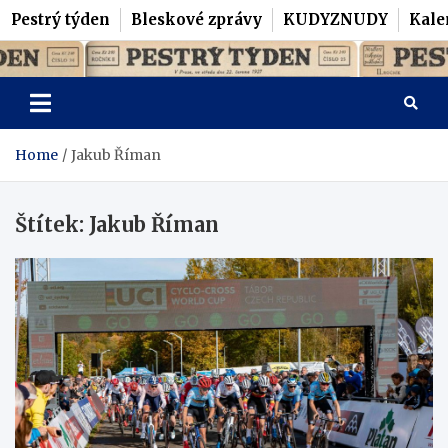
Pestrý týden
Bleskové zprávy
KUDYZNUDY
Kale
Skip
Pestrý Týden
to
content
Home
Jakub Říman
Štítek:
Jakub Říman