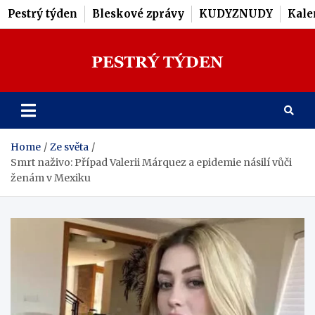
Pestrý týden
Bleskové zprávy
KUDYZNUDY
Kale
Skip
to
content
Pestrý Týden
Home
Ze světa
Smrt naživo: Případ Valerii Márquez a epidemie násilí vůči
ženám v Mexiku