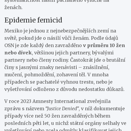
ženách.
Epidemie femicid
Mexiko je jednou z nejnebezpečnějších zemí na
světě, pokud jde o násilí vůči ženám. Podle údajů
OSN je zde každý den zavražděno
v průměru 10 žen
nebo dívek
, většinou jejich partnery, bývalými
partnery nebo členy rodiny. Častokrát jde o brutální
činy s jasnými znaky nenávisti – znásilnění,
mučení, pohmoždění, zohavení těl. V mnoha
případech se pachatelé vyhnou trestu, nebo je
vyšetřování odloženo z důvodu nedostatku důkazů.
V roce 2023 Amnesty International zveřejnila
zprávu s názvem
“Justice Denied”
, v níž dokumentuje
případy více než 50 žen zavražděných během
posledních pěti let, u nichž státní orgány selhaly ve
vyšetřování nebo zcela odmítly klasifikovat jejich