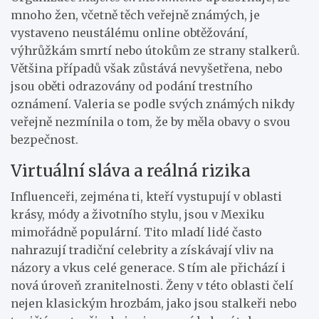
mnoho žen, včetně těch veřejně známých, je
vystaveno neustálému online obtěžování,
výhrůžkám smrtí nebo útokům ze strany stalkerů.
Většina případů však zůstává nevyšetřena, nebo
jsou oběti odrazovány od podání trestního
oznámení. Valeria se podle svých známých nikdy
veřejně nezmínila o tom, že by měla obavy o svou
bezpečnost.
Virtuální sláva a reálná rizika
Influenceři, zejména ti, kteří vystupují v oblasti
krásy, módy a životního stylu, jsou v Mexiku
mimořádně populární. Tito mladí lidé často
nahrazují tradiční celebrity a získávají vliv na
názory a vkus celé generace. S tím ale přichází i
nová úroveň zranitelnosti. Ženy v této oblasti čelí
nejen klasickým hrozbám, jako jsou stalkeři nebo