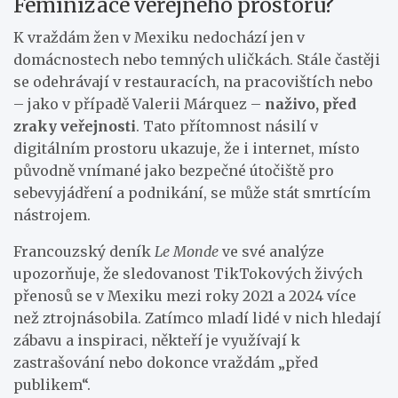
Feminizace veřejného prostoru?
K vraždám žen v Mexiku nedochází jen v
domácnostech nebo temných uličkách. Stále častěji
se odehrávají v restauracích, na pracovištích nebo
– jako v případě Valerii Márquez –
naživo, před
zraky veřejnosti
. Tato přítomnost násilí v
digitálním prostoru ukazuje, že i internet, místo
původně vnímané jako bezpečné útočiště pro
sebevyjádření a podnikání, se může stát smrtícím
nástrojem.
Francouzský deník
Le Monde
ve své analýze
upozorňuje, že sledovanost TikTokových živých
přenosů se v Mexiku mezi roky 2021 a 2024 více
než ztrojnásobila. Zatímco mladí lidé v nich hledají
zábavu a inspiraci, někteří je využívají k
zastrašování nebo dokonce vraždám „před
publikem“.