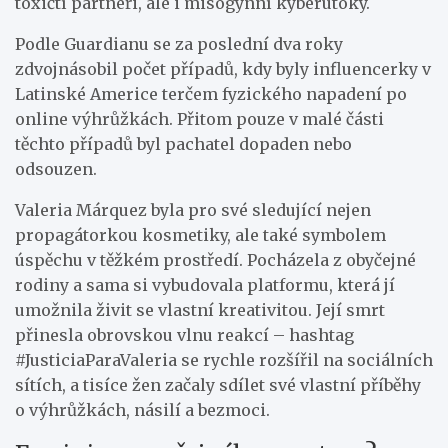
toxičtí partneři, ale i misogynní kyberútoky.
Podle Guardianu se za poslední dva roky
zdvojnásobil počet případů, kdy byly influencerky v
Latinské Americe terčem fyzického napadení po
online výhrůžkách. Přitom pouze v malé části
těchto případů byl pachatel dopaden nebo
odsouzen.
Valeria Márquez byla pro své sledující nejen
propagátorkou kosmetiky, ale také symbolem
úspěchu v těžkém prostředí. Pocházela z obyčejné
rodiny a sama si vybudovala platformu, která jí
umožnila živit se vlastní kreativitou. Její smrt
přinesla obrovskou vlnu reakcí – hashtag
#JusticiaParaValeria se rychle rozšířil na sociálních
sítích, a tisíce žen začaly sdílet své vlastní příběhy
o výhrůžkách, násilí a bezmoci.