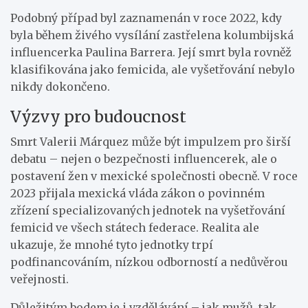
Podobný případ byl zaznamenán v roce 2022, kdy
byla během živého vysílání zastřelena kolumbijská
influencerka Paulina Barrera. Její smrt byla rovněž
klasifikována jako femicida, ale vyšetřování nebylo
nikdy dokončeno.
Výzvy pro budoucnost
Smrt Valerii Márquez může být impulzem pro širší
debatu – nejen o bezpečnosti influencerek, ale o
postavení žen v mexické společnosti obecně. V roce
2023 přijala mexická vláda zákon o povinném
zřízení specializovaných jednotek na vyšetřování
femicid ve všech státech federace. Realita ale
ukazuje, že mnohé tyto jednotky trpí
podfinancováním, nízkou odborností a nedůvěrou
veřejnosti.
Důležitým bodem je i vzdělávání – jak mužů, tak