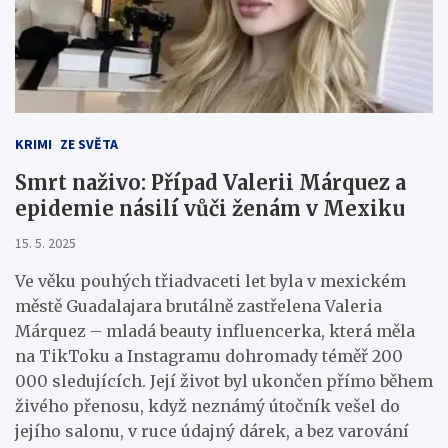
KRIMI
ZE SVĚTA
Smrt naživo: Případ Valerii Márquez a
epidemie násilí vůči ženám v Mexiku
15. 5. 2025
Ve věku pouhých třiadvaceti let byla v mexickém
městě Guadalajara brutálně zastřelena Valeria
Márquez – mladá beauty influencerka, která měla
na TikToku a Instagramu dohromady téměř 200
000 sledujících. Její život byl ukončen přímo během
živého přenosu, když neznámý útočník vešel do
jejího salonu, v ruce údajný dárek, a bez varování