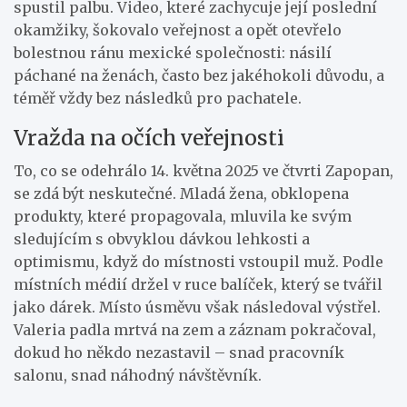
spustil palbu. Video, které zachycuje její poslední
okamžiky, šokovalo veřejnost a opět otevřelo
bolestnou ránu mexické společnosti: násilí
páchané na ženách, často bez jakéhokoli důvodu, a
téměř vždy bez následků pro pachatele.
Vražda na očích veřejnosti
To, co se odehrálo 14. května 2025 ve čtvrti Zapopan,
se zdá být neskutečné. Mladá žena, obklopena
produkty, které propagovala, mluvila ke svým
sledujícím s obvyklou dávkou lehkosti a
optimismu, když do místnosti vstoupil muž. Podle
místních médií držel v ruce balíček, který se tvářil
jako dárek. Místo úsměvu však následoval výstřel.
Valeria padla mrtvá na zem a záznam pokračoval,
dokud ho někdo nezastavil – snad pracovník
salonu, snad náhodný návštěvník.