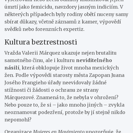
úmrtí jako femicidu, navzdory jasným indiciím. V
některých případech byly rodiny obětí nuceny samy
sbírat důkazy, včetně záznamů z kamer, výpovědí
svědků nebo forenzních expertiz.
Kultura beztrestnosti
Vražda Valerii Márquez ukazuje nejen brutalitu
samotného činu, ale i kulturu
neviditelného
násilí
, která obklopuje život mnoha mexických
žen. Podle výpovědi starosty města Zapopan Juana
Josého Frangieho úřady neevidovaly žádné
stížnosti či žádosti o ochranu ze strany
Márquezové. Znamená to, že nebyla v ohrožení?
Nebo pouze to, že si – jako mnoho jiných – zvykla
neoznamovat podezření, protože by jí stejně nikdo
nepomohl?
Organizace
Mujeres en Movimiento
upozorňuje, že