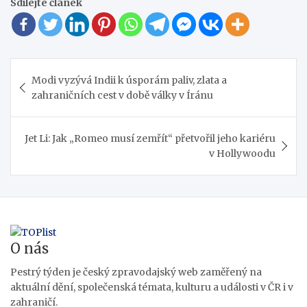
Sdílejte článek
Navigace
Modi vyzývá Indii k úsporám paliv, zlata a
pro
zahraničních cest v době války v Íránu
příspěvek
Jet Li: Jak „Romeo musí zemřít“ přetvořil jeho kariéru
v Hollywoodu
O nás
Pestrý týden je český zpravodajský web zaměřený na
aktuální dění, společenská témata, kulturu a události v ČR i v
zahraničí.