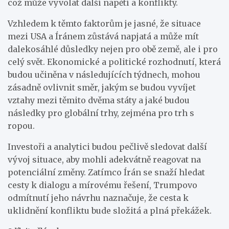
což může vyvolat další napětí a konflikty.
Vzhledem k těmto faktorům je jasné, že situace
mezi USA a Íránem zůstává napjatá a může mít
dalekosáhlé důsledky nejen pro obě země, ale i pro
celý svět. Ekonomické a politické rozhodnutí, která
budou učiněna v následujících týdnech, mohou
zásadně ovlivnit směr, jakým se budou vyvíjet
vztahy mezi těmito dvěma státy a jaké budou
následky pro globální trhy, zejména pro trh s
ropou.
Investoři a analytici budou pečlivě sledovat další
vývoj situace, aby mohli adekvátně reagovat na
potenciální změny. Zatímco Írán se snaží hledat
cesty k dialogu a mírovému řešení, Trumpovo
odmítnutí jeho návrhu naznačuje, že cesta k
uklidnění konfliktu bude složitá a plná překážek.