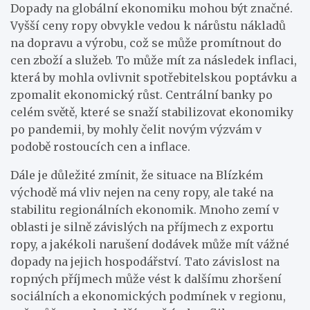
Dopady na globální ekonomiku mohou být značné.
Vyšší ceny ropy obvykle vedou k nárůstu nákladů
na dopravu a výrobu, což se může promítnout do
cen zboží a služeb. To může mít za následek inflaci,
která by mohla ovlivnit spotřebitelskou poptávku a
zpomalit ekonomický růst. Centrální banky po
celém světě, které se snaží stabilizovat ekonomiky
po pandemii, by mohly čelit novým výzvám v
podobě rostoucích cen a inflace.
Dále je důležité zmínit, že situace na Blízkém
východě má vliv nejen na ceny ropy, ale také na
stabilitu regionálních ekonomik. Mnoho zemí v
oblasti je silně závislých na příjmech z exportu
ropy, a jakékoli narušení dodávek může mít vážné
dopady na jejich hospodářství. Tato závislost na
ropných příjmech může vést k dalšímu zhoršení
sociálních a ekonomických podmínek v regionu,