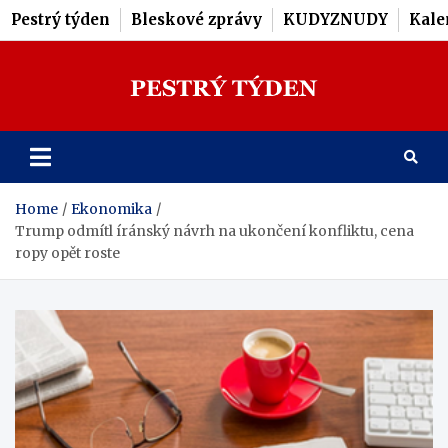
Pestrý týden
Bleskové zprávy
KUDYZNUDY
Kale
Skip
to
content
Pestrý Týden
Home
Ekonomika
Trump odmítl íránský návrh na ukončení konfliktu, cena
ropy opět roste