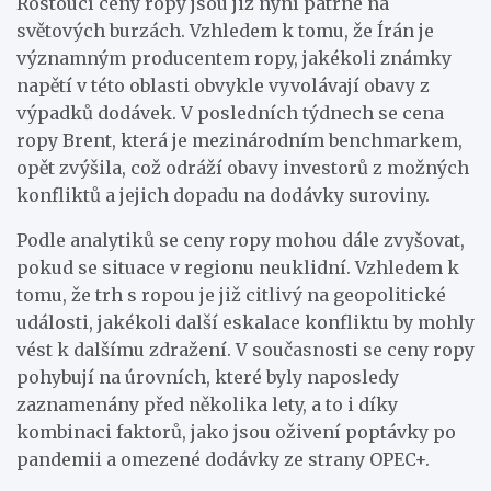
Rostoucí ceny ropy jsou již nyní patrné na
světových burzách. Vzhledem k tomu, že Írán je
významným producentem ropy, jakékoli známky
napětí v této oblasti obvykle vyvolávají obavy z
výpadků dodávek. V posledních týdnech se cena
ropy Brent, která je mezinárodním benchmarkem,
opět zvýšila, což odráží obavy investorů z možných
konfliktů a jejich dopadu na dodávky suroviny.
Podle analytiků se ceny ropy mohou dále zvyšovat,
pokud se situace v regionu neuklidní. Vzhledem k
tomu, že trh s ropou je již citlivý na geopolitické
události, jakékoli další eskalace konfliktu by mohly
vést k dalšímu zdražení. V současnosti se ceny ropy
pohybují na úrovních, které byly naposledy
zaznamenány před několika lety, a to i díky
kombinaci faktorů, jako jsou oživení poptávky po
pandemii a omezené dodávky ze strany OPEC+.