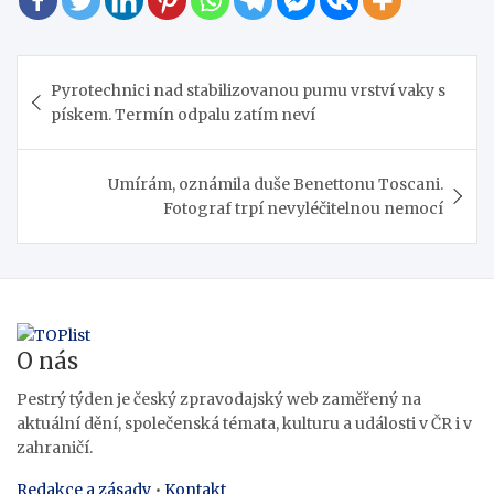
Navigace
Pyrotechnici nad stabilizovanou pumu vrství vaky s
pro
pískem. Termín odpalu zatím neví
příspěvek
Umírám, oznámila duše Benettonu Toscani.
Fotograf trpí nevyléčitelnou nemocí
O nás
Pestrý týden je český zpravodajský web zaměřený na
aktuální dění, společenská témata, kulturu a události v ČR i v
zahraničí.
Redakce a zásady
•
Kontakt