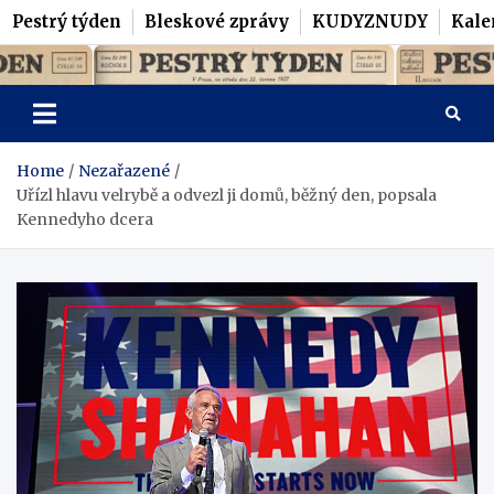
Pestrý týden
Bleskové zprávy
KUDYZNUDY
Kale
Skip
Pestrý Týden
to
content
Home
Nezařazené
Uřízl hlavu velrybě a odvezl ji domů, běžný den, popsala
Kennedyho dcera