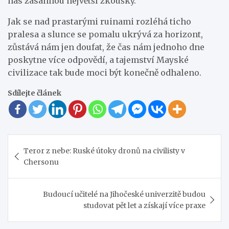
nás zasáhnou největší zkoušky.
Jak se nad prastarými ruinami rozléhá ticho
pralesa a slunce se pomalu ukrývá za horizont,
zůstává nám jen doufat, že čas nám jednoho dne
poskytne více odpovědí, a tajemství Mayské
civilizace tak bude moci být konečně odhaleno.
Sdílejte článek
Navigace
Teror z nebe: Ruské útoky dronů na civilisty v
pro
Chersonu
příspěvek
Budoucí učitelé na Jihočeské univerzitě budou
studovat pět let a získají více praxe