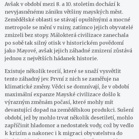
Avšak v období mezi 8. a 10. stoletím dochází k
nevyjasněnému zániku většiny mayských měst.
Zemědělské oblasti se stávají opuštěnými a mocné
metropole se mění v ruiny, zatímco jejich obyvatelé
zmizeli bez stopy. Málokterá civilizace zanechala
po sobě tak silný otisk v historickém povědomí
jako Mayové, avšak jejich záhadné zmizení zůstává
jednou z největších hádanek historie.
Existuje několik teorií, které se snaží vysvětlit
tento záhadný jev. První z nich se zaměřuje na
klimatické změny. Vědci se domnívají, že v období
maximální expanze Mayské civilizace došlo k
výrazným změnám počasí, které mohly mít
devastující dopad na zemědělskou produkci. Sušení
období, jež by mohlo trvat několik desetiletí, mohlo
zapříčinit hladomor a nedostatek vody, což by vedlo
k krizím a nakonec i k migraci obyvatelstva do