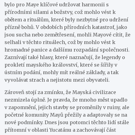
bylo pro Maye klíčové udržovat harmonii s
přírodními silami a božstvy, což mohlo vést k
obětem a rituálům, které byly nezbytné pro udržení
přízně bohů. V obdobích přírodních katastrof, jako
jsou sucha nebo zemětřesení, mohli Mayové cítit, že
selhali v těchto rituálech, což by mohlo vést k
hromadné panice a dalšímu rozpadání společnosti.
Zaznívají také hlasy, které naznačují, že legendy o
prokletí mayského království, které se šířily v
ústním podání, mohly mít reálné základy, a tak
vyvolávat strach a nejistotu mezi obyvateli.
Zároveň stojí za zmínku, že Mayská civilizace
nezmizela úplně. Je pravda, že mnoho měst upadlo
v zapomnění, jejich stavby se proměnily v ruiny, ale
početné komunity Mayů přežily a adaptovaly se na
nové podmínky. Dnes jsou potomci těchto lidí stále
přítomní v oblasti Yucatánu a zachovávají část