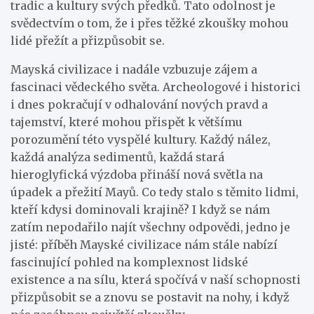
tradic a kultury svých předků. Tato odolnost je
svědectvím o tom, že i přes těžké zkoušky mohou
lidé přežít a přizpůsobit se.
Mayská civilizace i nadále vzbuzuje zájem a
fascinaci vědeckého světa. Archeologové i historici
i dnes pokračují v odhalování nových pravd a
tajemství, které mohou přispět k většímu
porozumění této vyspělé kultury. Každý nález,
každá analýza sedimentů, každá stará
hieroglyfická výzdoba přináší nová světla na
úpadek a přežití Mayů. Co tedy stalo s těmito lidmi,
kteří kdysi dominovali krajině? I když se nám
zatím nepodařilo najít všechny odpovědi, jedno je
jisté: příběh Mayské civilizace nám stále nabízí
fascinující pohled na komplexnost lidské
existence a na sílu, která spočívá v naší schopnosti
přizpůsobit se a znovu se postavit na nohy, i když