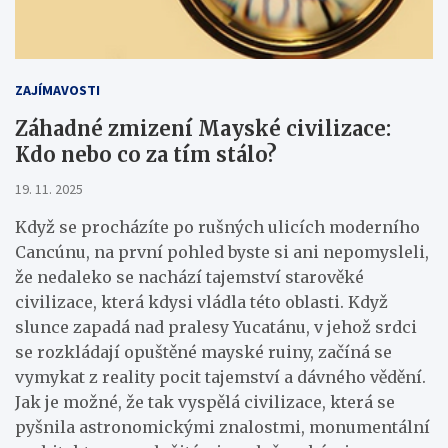
ZAJÍMAVOSTI
Záhadné zmizení Mayské civilizace:
Kdo nebo co za tím stálo?
19. 11. 2025
Když se procházíte po rušných ulicích moderního
Cancúnu, na první pohled byste si ani nepomysleli,
že nedaleko se nachází tajemství starověké
civilizace, která kdysi vládla této oblasti. Když
slunce zapadá nad pralesy Yucatánu, v jehož srdci
se rozkládají opuštěné mayské ruiny, začíná se
vymykat z reality pocit tajemství a dávného vědění.
Jak je možné, že tak vyspělá civilizace, která se
pyšnila astronomickými znalostmi, monumentální