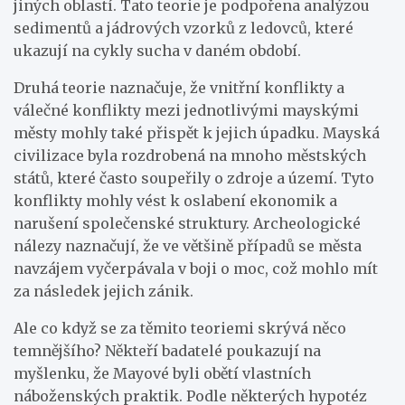
jiných oblastí. Tato teorie je podpořena analýzou
sedimentů a jádrových vzorků z ledovců, které
ukazují na cykly sucha v daném období.
Druhá teorie naznačuje, že vnitřní konflikty a
válečné konflikty mezi jednotlivými mayskými
městy mohly také přispět k jejich úpadku. Mayská
civilizace byla rozdrobená na mnoho městských
států, které často soupeřily o zdroje a území. Tyto
konflikty mohly vést k oslabení ekonomik a
narušení společenské struktury. Archeologické
nálezy naznačují, že ve většině případů se města
navzájem vyčerpávala v boji o moc, což mohlo mít
za následek jejich zánik.
Ale co když se za těmito teoriemi skrývá něco
temnějšího? Někteří badatelé poukazují na
myšlenku, že Mayové byli obětí vlastních
náboženských praktik. Podle některých hypotéz