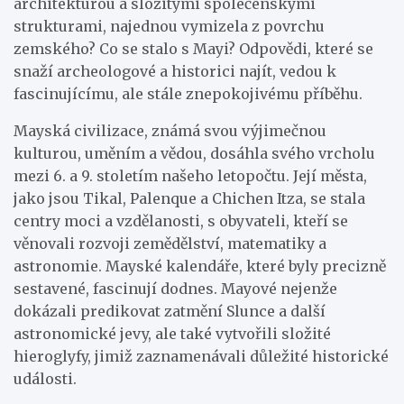
architekturou a složitými společenskými
strukturami, najednou vymizela z povrchu
zemského? Co se stalo s Mayi? Odpovědi, které se
snaží archeologové a historici najít, vedou k
fascinujícímu, ale stále znepokojivému příběhu.
Mayská civilizace, známá svou výjimečnou
kulturou, uměním a vědou, dosáhla svého vrcholu
mezi 6. a 9. stoletím našeho letopočtu. Její města,
jako jsou Tikal, Palenque a Chichen Itza, se stala
centry moci a vzdělanosti, s obyvateli, kteří se
věnovali rozvoji zemědělství, matematiky a
astronomie. Mayské kalendáře, které byly precizně
sestavené, fascinují dodnes. Mayové nejenže
dokázali predikovat zatmění Slunce a další
astronomické jevy, ale také vytvořili složité
hieroglyfy, jimiž zaznamenávali důležité historické
události.