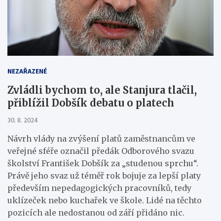
NEZAŘAZENÉ
Zvládli bychom to, ale Stanjura tlačil,
přiblížil Dobšík debatu o platech
30. 8. 2024
Návrh vlády na zvýšení platů zaměstnancům ve
veřejné sféře označil předák Odborového svazu
školství František Dobšík za „studenou sprchu“.
Právě jeho svaz už téměř rok bojuje za lepší platy
především nepedagogických pracovníků, tedy
uklízeček nebo kuchařek ve škole. Lidé na těchto
pozicích ale nedostanou od září přidáno nic.