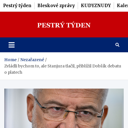
Pestrý týden
Bleskové zprávy
KUDYZNUDY
Kale
Skip
to
content
Pestrý Týden
Home
Nezařazené
Zvládli bychom to, ale Stanjura tlačil, přiblížil Dobšík debatu
o platech