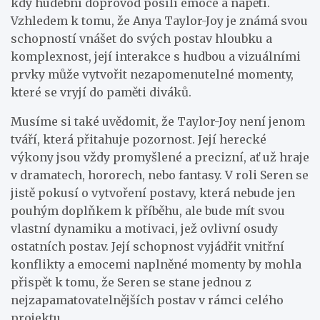
kdy hudební doprovod posílí emoce a napětí.
Vzhledem k tomu, že Anya Taylor-Joy je známá svou
schopností vnášet do svých postav hloubku a
komplexnost, její interakce s hudbou a vizuálními
prvky může vytvořit nezapomenutelné momenty,
které se vryjí do paměti diváků.
Musíme si také uvědomit, že Taylor-Joy není jenom
tváří, která přitahuje pozornost. Její herecké
výkony jsou vždy promyšlené a precizní, ať už hraje
v dramatech, hororech, nebo fantasy. V roli Seren se
jistě pokusí o vytvoření postavy, která nebude jen
pouhým doplňkem k příběhu, ale bude mít svou
vlastní dynamiku a motivaci, jež ovlivní osudy
ostatních postav. Její schopnost vyjádřit vnitřní
konflikty a emocemi naplněné momenty by mohla
přispět k tomu, že Seren se stane jednou z
nejzapamatovatelnějších postav v rámci celého
projektu.