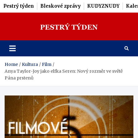
Pestrý týden
Bleskové zprávy
KUDYZNUDY
Kale
Skip
to
content
Pestrý Týden
Home
Kultura
Film
Anya Taylor-Joy jako elfka Seren: Nový rozměr ve světě
Pána prstenů