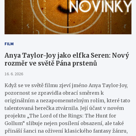
FILM
Anya Taylor-Joy jako elfka Seren: Nový
rozměr ve světě Pána prstenů
16. 6. 2026
Když se ve světě filmu zjeví jméno Anya Taylor-Joy,
pozornost se zpravidla obrací směrem k
originálním a nezapomenutelným rolím, které tato
talentovaná herečka ztvárnila. Její účast v novém
projektu „The Lord of the Rings: The Hunt for
Gollum“ slibuje nejen posílení obsazení, ale také
přináší šanci na oživení klasického fantasy žánru,