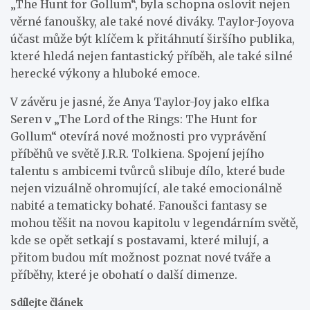
„The Hunt for Gollum“, byla schopna oslovit nejen
věrné fanoušky, ale také nové diváky. Taylor-Joyova
účast může být klíčem k přitáhnutí širšího publika,
které hledá nejen fantastický příběh, ale také silné
herecké výkony a hluboké emoce.
V závěru je jasné, že Anya Taylor-Joy jako elfka
Seren v „The Lord of the Rings: The Hunt for
Gollum“ otevírá nové možnosti pro vyprávění
příběhů ve světě J.R.R. Tolkiena. Spojení jejího
talentu s ambicemi tvůrců slibuje dílo, které bude
nejen vizuálně ohromující, ale také emocionálně
nabité a tematicky bohaté. Fanoušci fantasy se
mohou těšit na novou kapitolu v legendárním světě,
kde se opět setkají s postavami, které milují, a
přitom budou mít možnost poznat nové tváře a
příběhy, které je obohatí o další dimenze.
Sdílejte článek