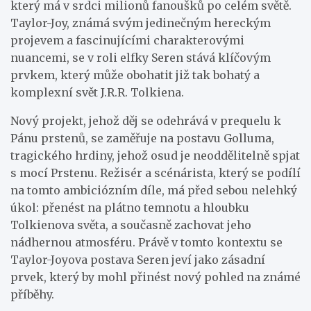
který má v srdci milionů fanoušků po celém světě.
Taylor-Joy, známá svým jedinečným hereckým
projevem a fascinujícími charakterovými
nuancemi, se v roli elfky Seren stává klíčovým
prvkem, který může obohatit již tak bohatý a
komplexní svět J.R.R. Tolkiena.
Nový projekt, jehož děj se odehrává v prequelu k
Pánu prstenů, se zaměřuje na postavu Golluma,
tragického hrdiny, jehož osud je neoddělitelně spjat
s mocí Prstenu. Režisér a scénárista, který se podílí
na tomto ambiciózním díle, má před sebou nelehký
úkol: přenést na plátno temnotu a hloubku
Tolkienova světa, a současně zachovat jeho
nádhernou atmosféru. Právě v tomto kontextu se
Taylor-Joyova postava Seren jeví jako zásadní
prvek, který by mohl přinést nový pohled na známé
příběhy.