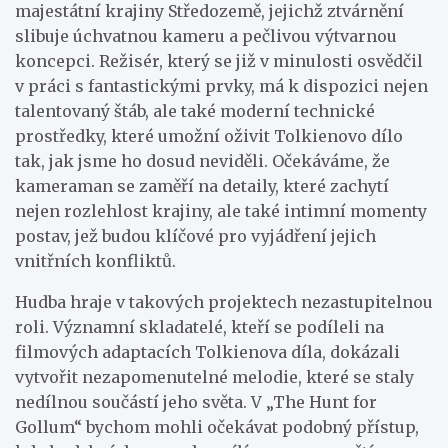
majestátní krajiny Středozemě, jejichž ztvárnění
slibuje úchvatnou kameru a pečlivou výtvarnou
koncepci. Režisér, který se již v minulosti osvědčil
v práci s fantastickými prvky, má k dispozici nejen
talentovaný štáb, ale také moderní technické
prostředky, které umožní oživit Tolkienovo dílo
tak, jak jsme ho dosud neviděli. Očekáváme, že
kameraman se zaměří na detaily, které zachytí
nejen rozlehlost krajiny, ale také intimní momenty
postav, jež budou klíčové pro vyjádření jejich
vnitřních konfliktů.
Hudba hraje v takových projektech nezastupitelnou
roli. Významní skladatelé, kteří se podíleli na
filmových adaptacích Tolkienova díla, dokázali
vytvořit nezapomenutelné melodie, které se staly
nedílnou součástí jeho světa. V „The Hunt for
Gollum“ bychom mohli očekávat podobný přístup,