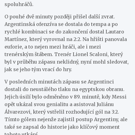
spoluhráčů.
O pouhé dvě minuty později přišel další zvrat.
Argentinská ofenzíva se dostala do tempa a po
rychlé kombinaci se do zakončení dostal Lautaro
Martínez, který vyrovnal na 2:2. Na hřišti panovala
euforie, a to nejen mezi hráči, ale i mezi
trenérským štábem. Trenér Lionel Scaloni, který
byl v průběhu zápasu neklidný, nyní mohl sledovat,
jak se jeho tým vrací do hry.
V posledních minutách zápasu se Argentinci
dostali do neustálého tlaku na egyptskou obranu.
Jejich úsilí bylo odměněno v 89. minutě, kdy Messi
opět ukázal svou genialitu a asistoval Juliánu
Álvarezovi, který vstřelil rozhodující gól na 3:2.
Tímto gólem nejenže zajistil postup Argentiny, ale
také se zapsal do historie jako klíčový moment
tohoto utkání.