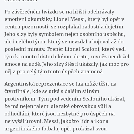
Po závěrečném hvizdu se na hřišti odehrávaly
emotivní okamžiky. Lionel Messi, který byl opět v
centru pozornosti, se rozplakal radostí a dojetím.
Jeho slzy byly symbolem nejen osobního úspěchu,
ale i celého týmu, který se nevzdal a bojoval až do
poslední minuty. Trenér Lionel Scaloni, který vedl
tým k tomuto historickému obratu, rovněž neudržel
emoce na uzdě. Jeho slzy štěstí ukázaly, jak moc pro
něj a pro celý tým tento úspěch znamená.
Argentinská reprezentace se tak může těšit na
čtvrtfinále, kde se utká s dalším silným
protivníkem. Tým pod vedením Scaloniho ukázal,
že má nejen talent, ale také obrovskou vůli a
odhodlání, které jsou nezbytné pro úspěch na
nejvyšší úrovni. Messi, jakožto lídr a ikona
argentinského fotbalu, opět prokázal svou