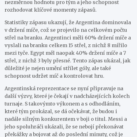
nezměrnou hodnotu pro tým a jeho schopnost
rozhodovat klíčové momenty zápasů.
Statistiky zápasu ukazují, že Argentina dominovala
v držení míče, což se projevilo na celkovém počtu
střel na branku. Argentinci měli 60% držení míče a
vyslali na branku celkem 15 střel, z nichž 8 mířilo
mezi tyče. Egypt měl naopak 40% držení míče a 7
střel, z nichž 3 byly přesné. Tento zápas ukázal, jak
důležité je nejen umění střílet góly, ale také
schopnost udržet míč a kontrolovat hru.
Argentinská reprezentace se nyní připravuje na
další výzvy, které je čekají v nadcházejících kolech
turnaje. S takovýmto výkonem a s odhodláním,
které tým prokázal, se dá očekávat, že budou i
nadále silným konkurentem v boji o titul. Messi a
jeho spoluhráči ukázali, že se nebojí překonávat
překážky a bojovat až do poslední minuty, což je