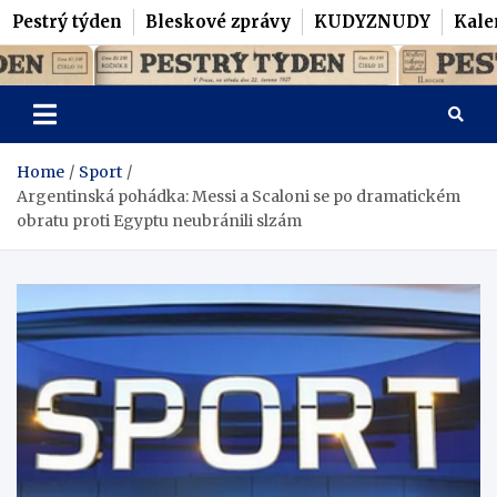
Pestrý týden
Bleskové zprávy
KUDYZNUDY
Kale
Skip
Pestrý Týden
to
content
Home
Sport
Argentinská pohádka: Messi a Scaloni se po dramatickém
obratu proti Egyptu neubránili slzám