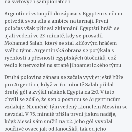
na světových šampionátech.
Argentinci vstoupili do zápasu s Egyptem s cílem
potvrdit svou sílu a ambice na turnaji. První
poločas však přinesl zklamání. Egyptští hráči se
ujali vedení ve 23. minutě, kdy se prosadil
Mohamed Salah, který se stal klíčovým hráčem
svého týmu. Argentinská obrana se potýkala s
rychlostí a přesností egyptských útočníků, což
vedlo k nervozitě na straně jihoamerického týmu.
Druhá polovina zápasu se začala vyvíjet ještě hůře
pro Argentinu, když ve 65. minutě Salah přidal
druhý gól a zvýšil náskok Egypta na 2:0. V tuto
chvíli se zdálo, že sen o postupu se Argentincům
vzdaluje. Nicméně, tým vedený Lionelem Messim se
nevzdal. V 75. minutě přišla první jiskra naděje,
když Messi sám snížil na 1:2. Jeho gól vyvolal
bouřlivé ovace jak od fanoušků, tak od jeho