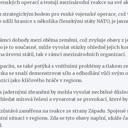
jenských operací a testují mezinárodní reakce na své ak
 strategickým bodem pro ruské vojenské operace, což vy
sdílí hranice s několika členskými státy NATO, je jasné
rámci dohody mezi oběma zeměmi, což zvyšuje obavy z je
ako je to současné, může vyvolat otázky ohledně jejich k
na úrovni států, tak v rámci mezinárodních organizací.
pacitu, se také potýká s vnitřními problémy a tlakem ze
nka se snaží demonstrovat sílu a odhodlání vůči svým 
ici jako klíčového hráče v regionu.
 s jadernými zbraněmi by mohla vyvolat nechtěné důsle
i hledat mírová řešení a vyvarovat se provokací, které b
 zůstává zaměřena na reakce ze strany Západu. Spojené s
í situaci v regionu. Zda se tyto obavy naplní, ukáže čas,
í.