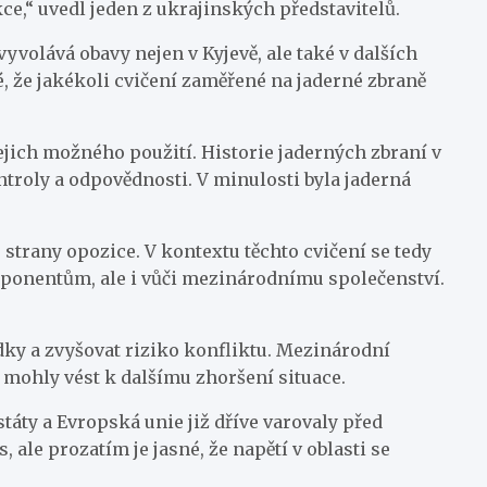
ce,“ uvedl jeden z ukrajinských představitelů.
volává obavy nejen v Kyjevě, ale také v dalších
, že jakékoli cvičení zaměřené na jaderné zbraně
jich možného použití. Historie jaderných zbraní v
ontroly a odpovědnosti. V minulosti byla jaderná
 strany opozice. V kontextu těchto cvičení se tedy
oponentům, ale i vůči mezinárodnímu společenství.
dky a zvyšovat riziko konfliktu. Mezinárodní
y mohly vést k dalšímu zhoršení situace.
táty a Evropská unie již dříve varovaly před
 ale prozatím je jasné, že napětí v oblasti se