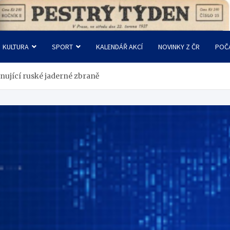
KULTURA
SPORT
KALENDÁŘ AKCÍ
NOVINKY Z ČR
POČ
rnující ruské jaderné zbraně