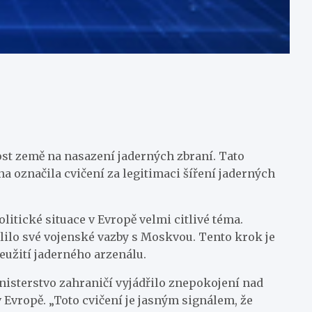
ost země na nasazení jaderných zbraní. Tato
a označila cvičení za legitimaci šíření jaderných
litické situace v Evropě velmi citlivé téma.
ílilo své vojenské vazby s Moskvou. Tento krok je
eužití jaderného arzenálu.
inisterstvo zahraničí vyjádřilo znepokojení nad
 Evropě. „Toto cvičení je jasným signálem, že