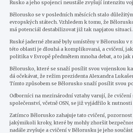
Rusko a jeho spojenci neustále zvyšují intenzitu vo
Bělorusko se v posledních měsících stalo důležitým
evropských státech. Vzhledem k tomu, že Bělorusko 
má potenciál destabilizovat již tak napjatou situaci.
Ruské jaderné zbraně byly umístěny v Bělorusku v 
této oblasti je dlouhá a komplikovaná, a cvičení, j
politika v Evropě předmětem mnoha debat, a to jak 
Bělorusko, které se snaží posílit svou vojenskou ka
dá očekávat, že režim prezidenta Alexandra Lukaše
Tímto způsobem se Bělorusko snaží posílit svou poz
Odborníci na mezinárodní vztahy varují, že cvičení
společenství, včetně OSN, se již vyjádřilo k nutnost
Zatímco Bělorusko zahajuje tato cvičení, pozornost
jakýmikoli kroky, které by mohly zhoršit bezpečnostn
nadále zvyšuje a cvičení v Bělorusku je jeho součást