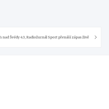
h nad Švédy 4:3, Radiožurnál Sport přenáší zápas živě