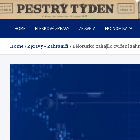
Skip
to
Pestrý Týden
content
HOME
BLESKOVÉ ZPRÁVY
ZE SVĚTA
EKONOMIKA
Home
Zprávy - Zahraničí
Bělorusko zahájilo cvičení zah