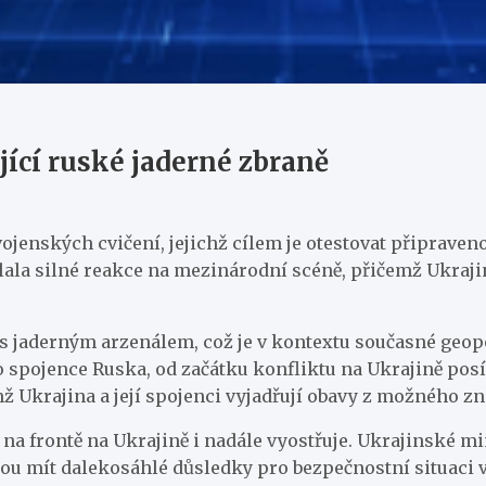
jící ruské jaderné zbraně
jenských cvičení, jejichž cílem je otestovat připraven
ala silné reakce na mezinárodní scéně, přičemž Ukrajin
 s jaderným arzenálem, což je v kontextu současné geopo
o spojence Ruska, od začátku konfliktu na Ukrajině pos
ž Ukrajina a její spojenci vyjadřují obavy z možného zn
e na frontě na Ukrajině i nadále vyostřuje. Ukrajinské m
ou mít dalekosáhlé důsledky pro bezpečnostní situaci v