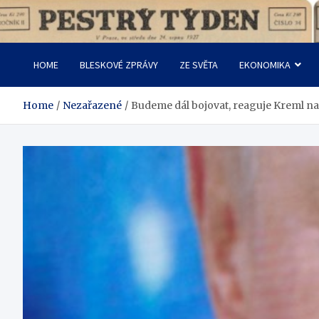
Skip
to
Pestrý Týden
content
HOME
BLESKOVÉ ZPRÁVY
ZE SVĚTA
EKONOMIKA
Home
Nezařazené
Budeme dál bojovat, reaguje Kreml na