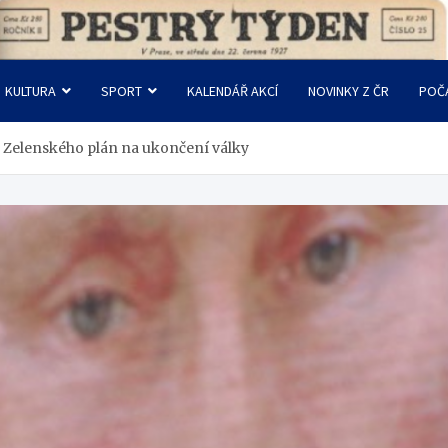
KULTURA
SPORT
KALENDÁŘ AKCÍ
NOVINKY Z ČR
POČ
 Zelenského plán na ukončení války