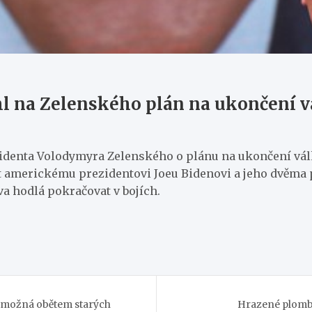
ml na Zelenského plán na ukončení v
identa Volodymyra Zelenského o plánu na ukončení války
ožit americkému prezidentovi Joeu Bidenovi a jeho dvěm
a hodlá pokračovat v bojích.
, možná obětem starých
Hrazené plomby