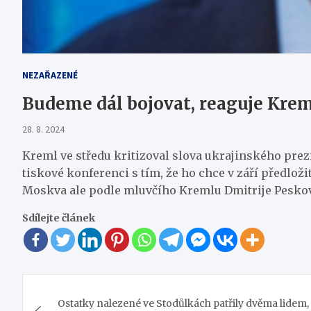
NEZAŘAZENÉ
Budeme dál bojovat, reaguje Kre
28. 8. 2024
Kreml ve středu kritizoval slova ukrajinského prez
tiskové konferenci s tím, že ho chce v září předl
Moskva ale podle mluvčího Kremlu Dmitrije Peskov
Sdílejte článek
Navigace
Ostatky nalezené ve Stodůlkách patřily dvěma lidem