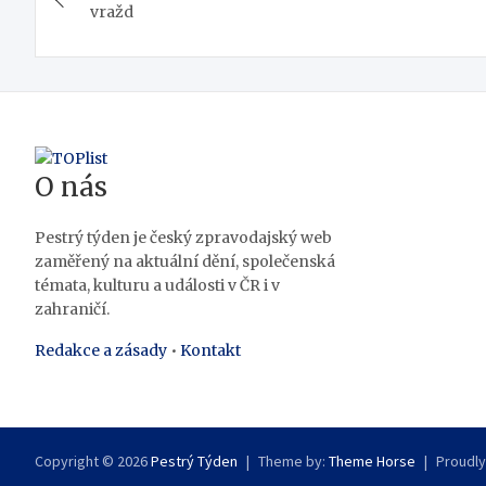
pro
vražd
příspěvek
O nás
Pestrý týden je český zpravodajský web
zaměřený na aktuální dění, společenská
témata, kulturu a události v ČR i v
zahraničí.
Redakce a zásady
•
Kontakt
Copyright © 2026
Pestrý Týden
Theme by:
Theme Horse
Proudl