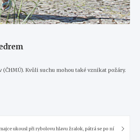
vedrem
v (ČHMÚ). Kvůli suchu mohou také vznikat požáry.
majce ukousl při rybolovu hlavu žralok, pátrá se po ní