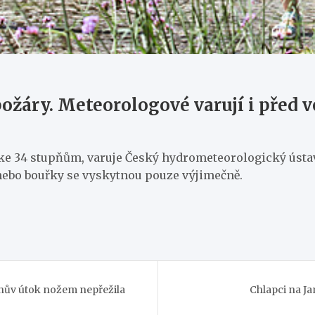
ožáry. Meteorologové varují i před 
 ke 34 stupňům, varuje Český hydrometeorologický ústa
 nebo bouřky se vyskytnou pouze výjimečně.
nův útok nožem nepřežila
Chlapci na Ja