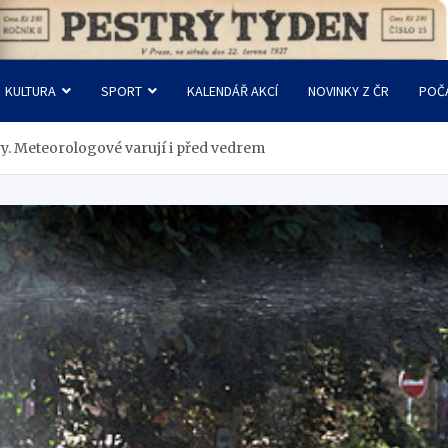
KULTURA
SPORT
KALENDÁŘ AKCÍ
NOVINKY Z ČR
POČ
y. Meteorologové varují i před vedrem