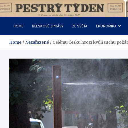
Skip
to
Pestrý Týden
content
HOME
BLESKOVÉ ZPRÁVY
ZE SVĚTA
EKONOMIKA
Home
Nezařazené
Celému Česku hrozí kvůli suchu požár