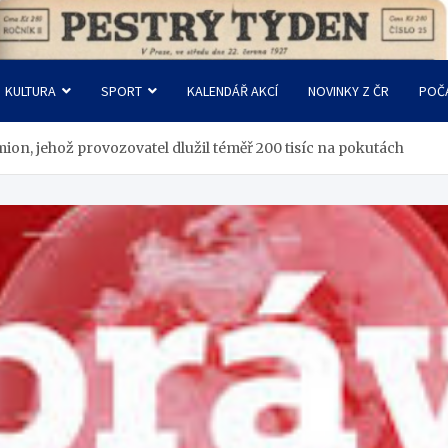
KULTURA
SPORT
KALENDÁŘ AKCÍ
NOVINKY Z ČR
POČ
amion, jehož provozovatel dlužil téměř 200 tisíc na pokutách