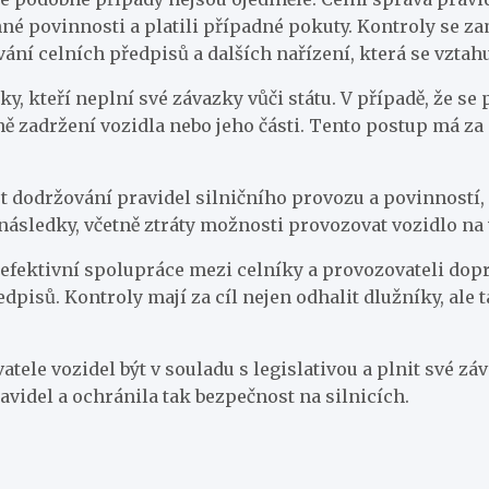
nné povinnosti a platili případné pokuty. Kontroly se z
ání celních předpisů a dalších nařízení, která se vztahu
ky, kteří neplní své závazky vůči státu. V případě, že s
ě zadržení vozidla nebo jeho části. Tento postup má za
t dodržování pravidel silničního provozu a povinností, k
následky, včetně ztráty možnosti provozovat vozidlo n
m efektivní spolupráce mezi celníky a provozovateli dop
edpisů. Kontroly mají za cíl nejen odhalit dlužníky, ale
atele vozidel být v souladu s legislativou a plnit své zá
avidel a ochránila tak bezpečnost na silnicích.