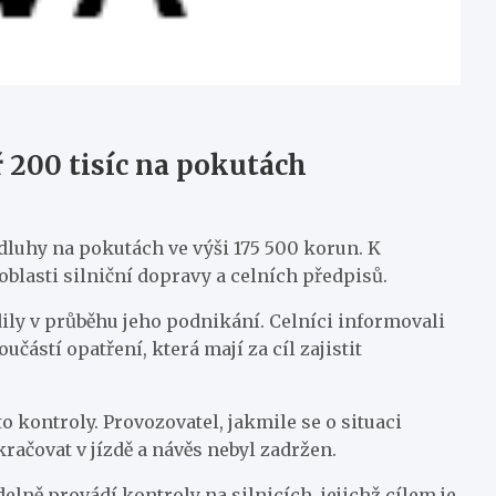
ř 200 tisíc na pokutách
 dluhy na pokutách ve výši 175 500 korun. K
oblasti silniční dopravy a celních předpisů.
dily v průběhu jeho podnikání. Celníci informovali
částí opatření, která mají za cíl zajistit
o kontroly. Provozovatel, jakmile se o situaci
račovat v jízdě a návěs nebyl zadržen.
lně provádí kontroly na silnicích, jejichž cílem je