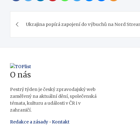
Navigace
Ukrajina popírá zapojení do výbuchů na Nord Stre
pro
příspěvek
O nás
Pestrý týden je český zpravodajský web
zaměřený na aktuální dění, společenská
témata, kulturu a události v ČR i v
zahraničí.
Redakce a zásady
•
Kontakt