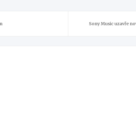
am
Sony Music uzavře n