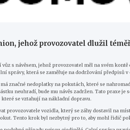
amion, jehož provozovatel dlužil témě
dní vůz s návěsem, jehož provozovatel měl na svém kontě
lní správy, která se zaměřuje na dodržování předpisů v 
idla má značné nedoplatky na pokutách, které se nahroma
částku neuhradí, bude mu návěs zadržen. Tato praxe je sou
 které se vztahují na nákladní dopravu.
at provozovatele vozidla, který se záhy dostavil na míst
kut. Tento krok byl nezbytný pro to, aby mohl řidič pok
 podobné případy nejsou ojedinělé. Celní správa pravide