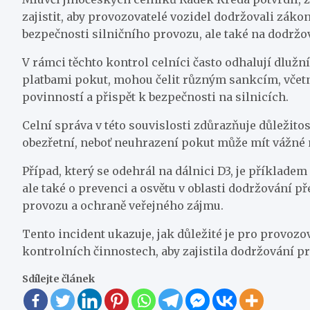
zajistit, aby provozovatelé vozidel dodržovali záko
bezpečnosti silničního provozu, ale také na dodržov
V rámci těchto kontrol celníci často odhalují dlužní
platbami pokut, mohou čelit různým sankcím, včetn
povinností a přispět k bezpečnosti na silnicích.
Celní správa v této souvislosti zdůrazňuje důležitos
obezřetní, neboť neuhrazení pokut může mít vážné 
Případ, který se odehrál na dálnici D3, je příklade
ale také o prevenci a osvětu v oblasti dodržování př
provozu a ochraně veřejného zájmu.
Tento incident ukazuje, jak důležité je pro provozov
kontrolních činnostech, aby zajistila dodržování pr
Sdílejte článek