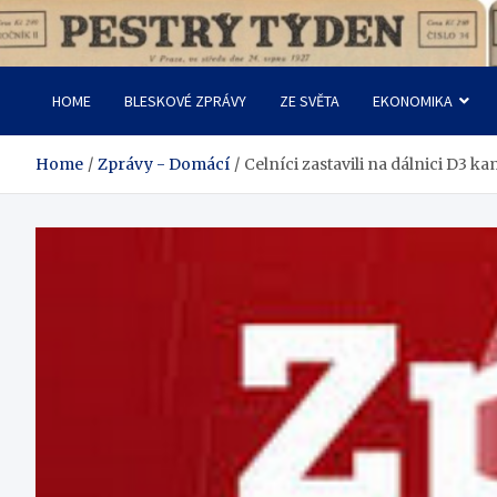
Skip
to
Pestrý Týden
content
HOME
BLESKOVÉ ZPRÁVY
ZE SVĚTA
EKONOMIKA
Home
Zprávy - Domácí
Celníci zastavili na dálnici D3 k