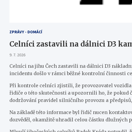
ZPRÁVY - DOMÁCÍ
Celníci zastavili na dálnici D3 k
9. 7. 2026
Celníci na jihu Čech zastavili na dálnici D3 nákla
incidentu došlo v rámci běžné kontrolní činnosti ce
Při kontrole celníci zjistili, že provozovatel voz
řidiče o této skutečnosti a upozornili ho, že pokud 
dodržování pravidel silničního provozu a předpisů,
Na základě této informace byl řidič nucen kontaktov
dozvěděl, okamžitě uhradil celou částku dlužných po
Mluvčí jihočeských celníků Radek Kréda potvrdil, že