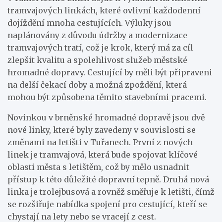
tramvajových linkách, které ovlivní každodenní
dojíždění mnoha cestujících. Výluky jsou
naplánovány z důvodu údržby a modernizace
tramvajových tratí, což je krok, který má za cíl
zlepšit kvalitu a spolehlivost služeb městské
hromadné dopravy. Cestující by měli být připraveni
na delší čekací doby a možná zpoždění, která
mohou být způsobena těmito stavebními pracemi.
Novinkou v brněnské hromadné dopravě jsou dvě
nové linky, které byly zavedeny v souvislosti se
změnami na letišti v Tuřanech. První z nových
linek je tramvajová, která bude spojovat klíčové
oblasti města s letištěm, což by mělo usnadnit
přístup k této důležité dopravní tepně. Druhá nová
linka je trolejbusová a rovněž směřuje k letišti, čímž
se rozšiřuje nabídka spojení pro cestující, kteří se
chystají na lety nebo se vracejí z cest.