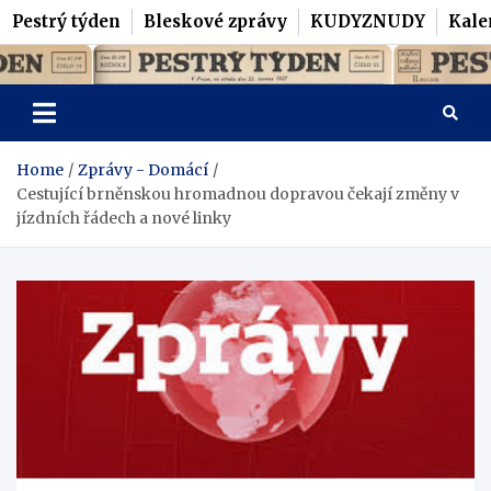
Pestrý týden
Bleskové zprávy
KUDYZNUDY
Kale
Skip
Pestrý Týden
to
content
Home
Zprávy - Domácí
Cestující brněnskou hromadnou dopravou čekají změny v
jízdních řádech a nové linky