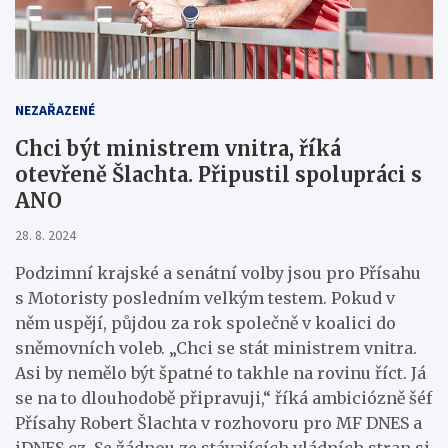
NEZAŘAZENÉ
Chci být ministrem vnitra, říká
otevřeně Šlachta. Připustil spolupráci s
ANO
28. 8. 2024
Podzimní krajské a senátní volby jsou pro Přísahu
s Motoristy posledním velkým testem. Pokud v
něm uspějí, půjdou za rok společně v koalici do
sněmovních voleb. „Chci se stát ministrem vnitra.
Asi by nemělo být špatné to takhle na rovinu říct. Já
se na to dlouhodobě připravuji,“ říká ambiciózně šéf
Přísahy Robert Šlachta v rozhovoru pro MF DNES a
iDNES.cz. Se žádnou ze stávajících vládních stran si