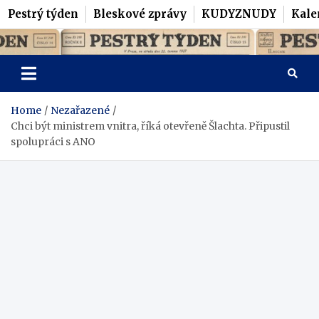
Pestrý týden
Bleskové zprávy
KUDYZNUDY
Kale
Skip
Pestrý Týden
to
content
Home
Nezařazené
Chci být ministrem vnitra, říká otevřeně Šlachta. Připustil
spolupráci s ANO