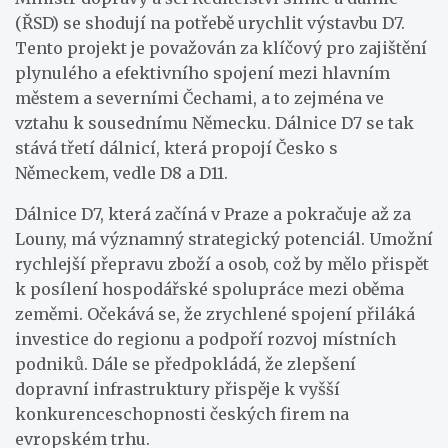
(ŘSD) se shodují na potřebě urychlit výstavbu D7.
Tento projekt je považován za klíčový pro zajištění
plynulého a efektivního spojení mezi hlavním
městem a severními Čechami, a to zejména ve
vztahu k sousednímu Německu. Dálnice D7 se tak
stává třetí dálnicí, která propojí Česko s
Německem, vedle D8 a D11.
Dálnice D7, která začíná v Praze a pokračuje až za
Louny, má významný strategický potenciál. Umožní
rychlejší přepravu zboží a osob, což by mělo přispět
k posílení hospodářské spolupráce mezi oběma
zeměmi. Očekává se, že zrychlené spojení přiláká
investice do regionu a podpoří rozvoj místních
podniků. Dále se předpokládá, že zlepšení
dopravní infrastruktury přispěje k vyšší
konkurenceschopnosti českých firem na
evropském trhu.