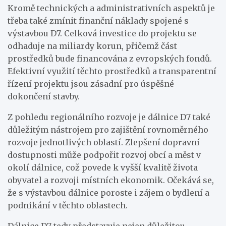
Kromě technických a administrativních aspektů je
třeba také zmínit finanční náklady spojené s
výstavbou D7. Celková investice do projektu se
odhaduje na miliardy korun, přičemž část
prostředků bude financována z evropských fondů.
Efektivní využití těchto prostředků a transparentní
řízení projektu jsou zásadní pro úspěšné
dokončení stavby.
Z pohledu regionálního rozvoje je dálnice D7 také
důležitým nástrojem pro zajištění rovnoměrného
rozvoje jednotlivých oblastí. Zlepšení dopravní
dostupnosti může podpořit rozvoj obcí a měst v
okolí dálnice, což povede k vyšší kvalitě života
obyvatel a rozvoji místních ekonomik. Očekává se,
že s výstavbou dálnice poroste i zájem o bydlení a
podnikání v těchto oblastech.
Dálnice D7 tedy představuje nejen důležitou