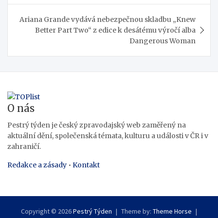
příspěvek
Ariana Grande vydává nebezpečnou skladbu „Knew
Better Part Two“ z edice k desátému výročí alba
Dangerous Woman
O nás
Pestrý týden je český zpravodajský web zaměřený na
aktuální dění, společenská témata, kulturu a události v ČR i v
zahraničí.
Redakce a zásady
•
Kontakt
Copyright © 2026
Pestrý Týden
Theme by:
Theme Horse