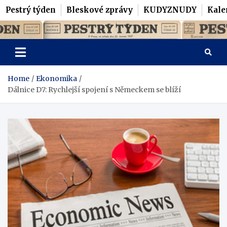
Pestrý týden
Bleskové zprávy
KUDYZNUDY
Kale
Skip
Pestrý Týden
to
content
Home
Ekonomika
Dálnice D7: Rychlejší spojení s Německem se blíží