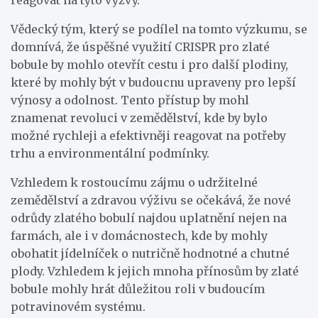
Vědecký tým, který se podílel na tomto výzkumu, se
domnívá, že úspěšné využití CRISPR pro zlaté
bobule by mohlo otevřít cestu i pro další plodiny,
které by mohly být v budoucnu upraveny pro lepší
výnosy a odolnost. Tento přístup by mohl
znamenat revoluci v zemědělství, kde by bylo
možné rychleji a efektivněji reagovat na potřeby
trhu a environmentální podmínky.
Vzhledem k rostoucímu zájmu o udržitelné
zemědělství a zdravou výživu se očekává, že nové
odrůdy zlatého bobulí najdou uplatnění nejen na
farmách, ale i v domácnostech, kde by mohly
obohatit jídelníček o nutričně hodnotné a chutné
plody. Vzhledem k jejich mnoha přínosům by zlaté
bobule mohly hrát důležitou roli v budoucím
potravinovém systému.