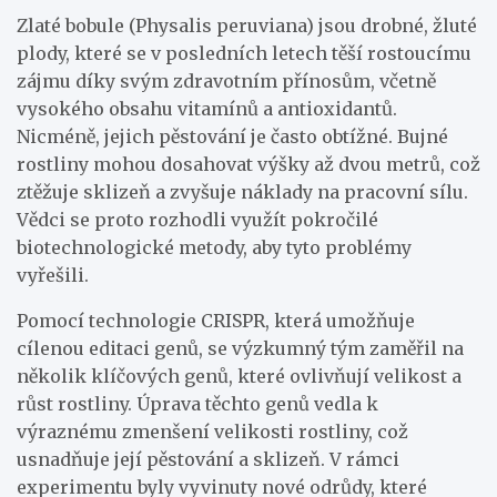
Zlaté bobule (Physalis peruviana) jsou drobné, žluté
plody, které se v posledních letech těší rostoucímu
zájmu díky svým zdravotním přínosům, včetně
vysokého obsahu vitamínů a antioxidantů.
Nicméně, jejich pěstování je často obtížné. Bujné
rostliny mohou dosahovat výšky až dvou metrů, což
ztěžuje sklizeň a zvyšuje náklady na pracovní sílu.
Vědci se proto rozhodli využít pokročilé
biotechnologické metody, aby tyto problémy
vyřešili.
Pomocí technologie CRISPR, která umožňuje
cílenou editaci genů, se výzkumný tým zaměřil na
několik klíčových genů, které ovlivňují velikost a
růst rostliny. Úprava těchto genů vedla k
výraznému zmenšení velikosti rostliny, což
usnadňuje její pěstování a sklizeň. V rámci
experimentu byly vyvinuty nové odrůdy, které