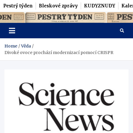
Pestrý týden
Bleskové zprávy
KUDYZNUDY
Kale
Skip
Pestrý Týden
to
content
Home
Věda
Divoké ovoce prochází modernizací pomocí CRISPR