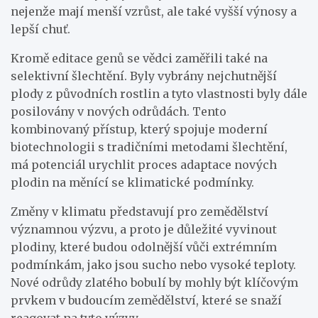
nejenže mají menší vzrůst, ale také vyšší výnosy a
lepší chuť.
Kromě editace genů se vědci zaměřili také na
selektivní šlechtění. Byly vybrány nejchutnější
plody z původních rostlin a tyto vlastnosti byly dále
posilovány v nových odrůdách. Tento
kombinovaný přístup, který spojuje moderní
biotechnologii s tradičními metodami šlechtění,
má potenciál urychlit proces adaptace nových
plodin na měnící se klimatické podmínky.
Změny v klimatu představují pro zemědělství
významnou výzvu, a proto je důležité vyvinout
plodiny, které budou odolnější vůči extrémním
podmínkám, jako jsou sucho nebo vysoké teploty.
Nové odrůdy zlatého bobulí by mohly být klíčovým
prvkem v budoucím zemědělství, které se snaží
reagovat na tyto výzvy.