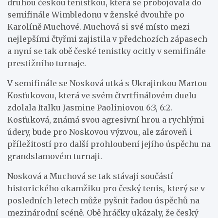
druhou českou tenistkou, která se probojovala do
semifinále Wimbledonu v ženské dvouhře po
Karolíně Muchové. Muchová si své místo mezi
nejlepšími čtyřmi zajistila v předchozích zápasech
a nyní se tak obě české tenistky ocitly v semifinále
prestižního turnaje.
V semifinále se Nosková utká s Ukrajinkou Martou
Kosťukovou, která ve svém čtvrtfinálovém duelu
zdolala Italku Jasmine Paoliniovou 6:3, 6:2.
Kosťuková, známá svou agresivní hrou a rychlými
údery, bude pro Noskovou výzvou, ale zároveň i
příležitostí pro další prohloubení jejího úspěchu na
grandslamovém turnaji.
Nosková a Muchová se tak stávají součástí
historického okamžiku pro český tenis, který se v
posledních letech může pyšnit řadou úspěchů na
mezinárodní scéně. Obě hráčky ukázaly, že český