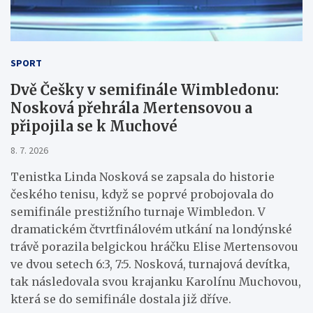
SPORT
Dvě Češky v semifinále Wimbledonu:
Nosková přehrála Mertensovou a
připojila se k Muchové
8. 7. 2026
Tenistka Linda Nosková se zapsala do historie
českého tenisu, když se poprvé probojovala do
semifinále prestižního turnaje Wimbledon. V
dramatickém čtvrtfinálovém utkání na londýnské
trávě porazila belgickou hráčku Elise Mertensovou
ve dvou setech 6:3, 7:5. Nosková, turnajová devítka,
tak následovala svou krajanku Karolínu Muchovou,
která se do semifinále dostala již dříve.