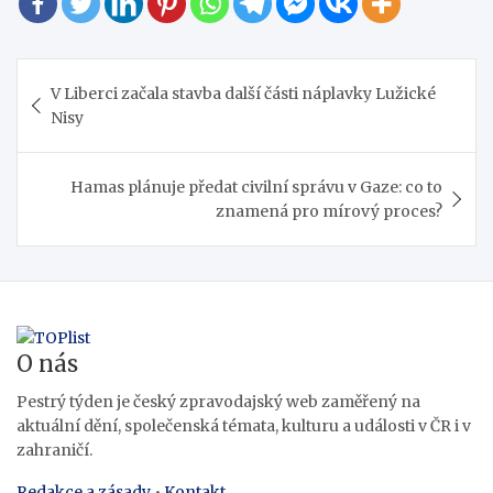
Navigace
V Liberci začala stavba další části náplavky Lužické
pro
Nisy
příspěvek
Hamas plánuje předat civilní správu v Gaze: co to
znamená pro mírový proces?
O nás
Pestrý týden je český zpravodajský web zaměřený na
aktuální dění, společenská témata, kulturu a události v ČR i v
zahraničí.
Redakce a zásady
•
Kontakt