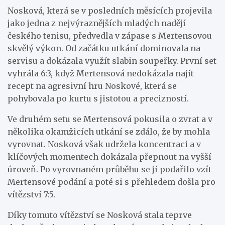
Nosková, která se v posledních měsících projevila
jako jedna z nejvýraznějších mladých nadějí
českého tenisu, předvedla v zápase s Mertensovou
skvělý výkon. Od začátku utkání dominovala na
servisu a dokázala využít slabin soupeřky. První set
vyhrála 6:3, když Mertensová nedokázala najít
recept na agresivní hru Noskové, která se
pohybovala po kurtu s jistotou a precizností.
Ve druhém setu se Mertensová pokusila o zvrat a v
několika okamžicích utkání se zdálo, že by mohla
vyrovnat. Nosková však udržela koncentraci a v
klíčových momentech dokázala přepnout na vyšší
úroveň. Po vyrovnaném průběhu se jí podařilo vzít
Mertensové podání a poté si s přehledem došla pro
vítězství 7:5.
Díky tomuto vítězství se Nosková stala teprve