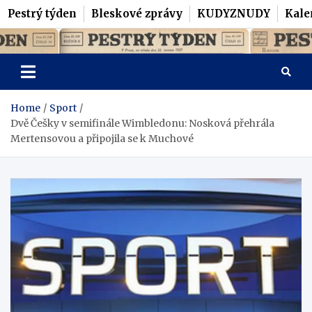
Pestrý týden
Bleskové zprávy
KUDYZNUDY
Kale
Skip
Pestrý Týden
to
content
Home
Sport
Dvě Češky v semifinále Wimbledonu: Nosková přehrála
Mertensovou a připojila se k Muchové