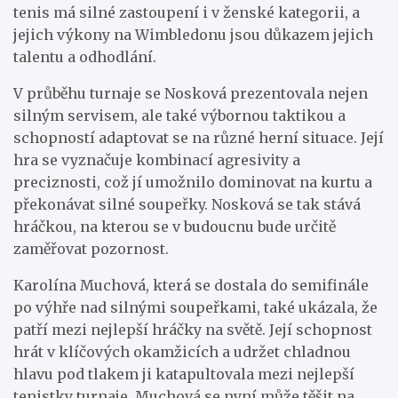
tenis má silné zastoupení i v ženské kategorii, a
jejich výkony na Wimbledonu jsou důkazem jejich
talentu a odhodlání.
V průběhu turnaje se Nosková prezentovala nejen
silným servisem, ale také výbornou taktikou a
schopností adaptovat se na různé herní situace. Její
hra se vyznačuje kombinací agresivity a
preciznosti, což jí umožnilo dominovat na kurtu a
překonávat silné soupeřky. Nosková se tak stává
hráčkou, na kterou se v budoucnu bude určitě
zaměřovat pozornost.
Karolína Muchová, která se dostala do semifinále
po výhře nad silnými soupeřkami, také ukázala, že
patří mezi nejlepší hráčky na světě. Její schopnost
hrát v klíčových okamžicích a udržet chladnou
hlavu pod tlakem ji katapultovala mezi nejlepší
tenistky turnaje. Muchová se nyní může těšit na