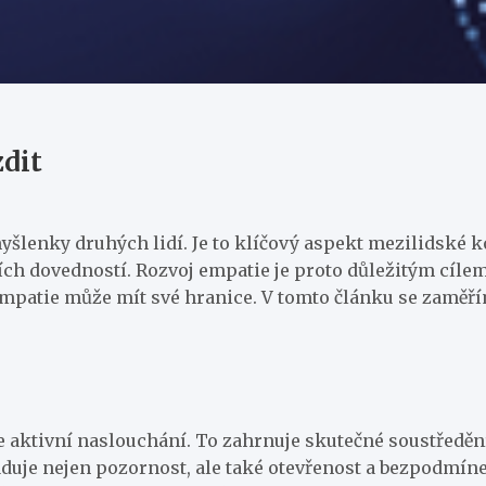
zdit
yšlenky druhých lidí. Je to klíčový aspekt mezilidské k
h dovedností. Rozvoj empatie je proto důležitým cílem n
empatie může mít své hranice. V tomto článku se zaměřím
e aktivní naslouchání. To zahrnuje skutečné soustředění
duje nejen pozornost, ale také otevřenost a bezpodmíneč