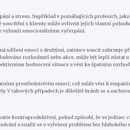
ání a stresu. Například v pomáhajících profesích, jako
é soucítění s klienty může ovlivnit jejich vlastní pohod
e se vyhnuli emocionálnímu vyčerpání.
ená sdílení emocí s druhými, zatímco soucit zahrnuje p
yžadováno rozhodnutí nebo akce, může být lepší zůstat u 
bjektivnímu hodnocení situace a vést ke špatným rozho
tními prostřednictvím emocí, což může vést k empatiím,
ly. V takových případech je důležité bránit se a zachova
tie kontraproduktivní, pokud způsobí, že se jedinec c
dnávání a snažit se o vyřešení problému bez hlubokého