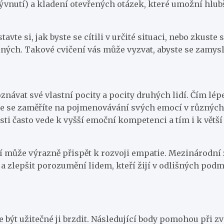
kývnutí) a kladení otevřených otázek, které umožní hlu
avte si, jak byste se cítili v určité situaci, nebo zkuste
 jiných. Takové cvičení vás může vyzvat, abyste se zamy
návat své vlastní pocity a pocity druhých lidí. Čím l
 že se zaměříte na pojmenovávání svých emocí v různých
sti často vede k vyšší emoční kompetenci a tím i k větší
tí může výrazně přispět k rozvoji empatie. Mezinárodní 
 a zlepšit porozumění lidem, kteří žijí v odlišných pod
že být užitečné ji brzdit. Následující body pomohou při 