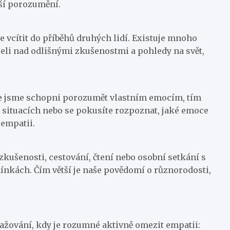
bší porozumění.
 se vcítit do příběhů druhých lidí. Existuje mnoho
sleli nad odlišnými zkušenostmi a pohledy na svět,
épe jsme schopni porozumět vlastním emocím, tím
 situacích nebo se pokusíte rozpoznat, jaké emoce
 empatii.
zkušenosti, cestování, čtení nebo osobní setkání s
mínkách. Čím větší je naše povědomí o různorodosti,
zvažování, kdy je rozumné aktivně omezit empatii: