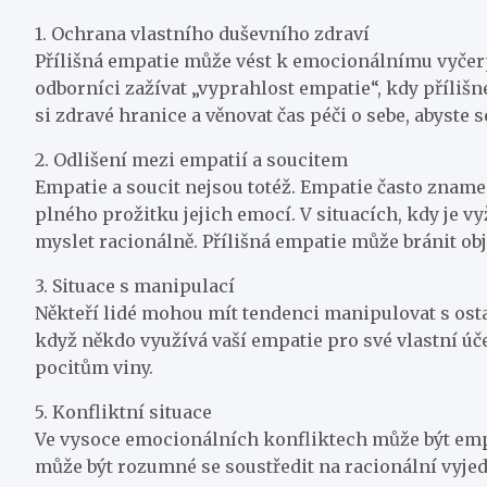
1. Ochrana vlastního duševního zdraví
Přílišná empatie může vést k emocionálnímu vyčerp
odborníci zažívat „vyprahlost empatie“, kdy přílišn
si zdravé hranice a věnovat čas péči o sebe, abyst
2. Odlišení mezi empatií a soucitem
Empatie a soucit nejsou totéž. Empatie často znam
plného prožitku jejich emocí. V situacích, kdy je v
myslet racionálně. Přílišná empatie může bránit o
3. Situace s manipulací
Někteří lidé mohou mít tendenci manipulovat s osta
když někdo využívá vaší empatie pro své vlastní úče
pocitům viny.
5. Konfliktní situace
Ve vysoce emocionálních konfliktech může být empa
může být rozumné se soustředit na racionální vyje