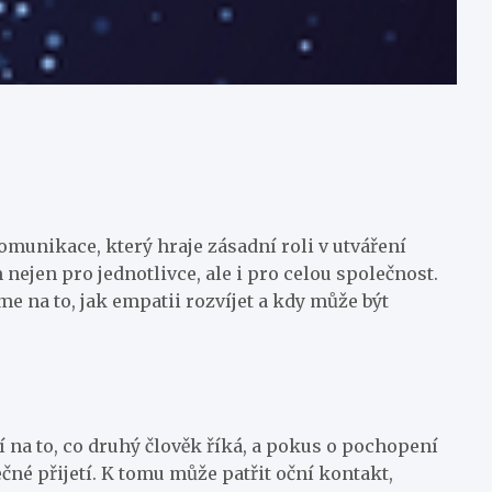
omunikace, který hraje zásadní roli v utváření
ejen pro jednotlivce, ale i pro celou společnost.
e na to, jak empatii rozvíjet a kdy může být
 na to, co druhý člověk říká, a pokus o pochopení
né přijetí. K tomu může patřit oční kontakt,