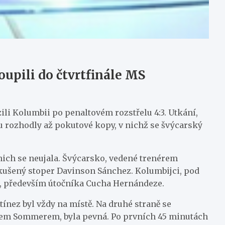
oupili do čtvrtfinále MS
zili Kolumbii po penaltovém rozstřelu 4:3. Utkání,
u rozhodly až pokutové kopy, v nichž se švýcarský
nich se neujala. Švýcarsko, vedené trenérem
kušený stoper Davinson Sánchez. Kolumbijci, pod
ů, především útočníka Cucha Hernándeze.
ínez byl vždy na místě. Na druhé straně se
nnem Sommerem, byla pevná. Po prvních 45 minutách