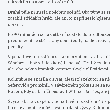
tak svítilo na ukazateli skóre 0:0.
Druhá půle přinesla podobný scénář. Oba týmy se sn
zasáhli střídající hráči, ale ani to nepřineslo ký
obranu.
Po 90 minutách se tak utkání dostalo do prodloužení.
prodloužení se obě strany soustředily na defenzivu
penalty.
V penaltovém rozstřelu se jako první postavil k m
Sánchez, jehož střela skončila na tyči. Druhý exeku
ale jeho pokus brankář Sommer skvěle zlikvidoval. 
Kolumbie se snažila o zvrat, ale třetí exekutor za 
Seferović a proměnil. V závěrečném pokusu se za K
kopem, kdy se k míči postavil Wilmar Barrios, ale
Švýcarsko tak uspělo v penaltovém rozstřelu 4:3 a p
turnaje a nyní se může těšit na další výzvy. Kolumbi