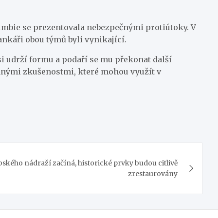
lumbie se prezentovala nebezpečnými protiútoky. V
nkáři obou týmů byli vynikající.
si udrží formu a podaří se mu překonat další
ennými zkušenostmi, které mohou využít v
kého nádraží začíná, historické prvky budou citlivě
zrestaurovány