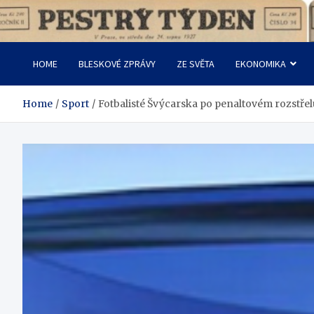
Skip
to
Pestrý Týden
content
HOME
BLESKOVÉ ZPRÁVY
ZE SVĚTA
EKONOMIKA
Home
Sport
Fotbalisté Švýcarska po penaltovém rozstřelu