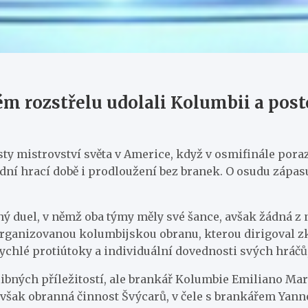
m rozstřelu udolali Kolumbii a post
isty mistrovství světa v Americe, když v osmifinále pora
dní hrací době i prodloužení bez branek. O osudu zápas
ý duel, v němž oba týmy měly své šance, avšak žádná z 
organizovanou kolumbijskou obranu, kterou dirigoval z
rychlé protiútoky a individuální dovednosti svých hráč
ibných příležitostí, ale brankář Kolumbie Emiliano Mart
 avšak obranná činnost Švýcarů, v čele s brankářem Ya