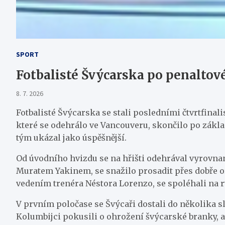
SPORT
Fotbalisté Švýcarska po penaltové
8. 7. 2026
Fotbalisté Švýcarska se stali posledními čtvrtfinal
které se odehrálo ve Vancouveru, skončilo po zákla
tým ukázal jako úspěšnější.
Od úvodního hvizdu se na hřišti odehrával vyrovnan
Muratem Yakinem, se snažilo prosadit přes dobře 
vedením trenéra Néstora Lorenzo, se spoléhali na 
V prvním poločase se Švýcaři dostali do několika sl
Kolumbijci pokusili o ohrožení švýcarské branky,