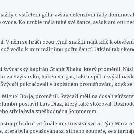
ažily o vstřelení gólu, avšak defenzivní řady dominoval
žené ovoce. Kolumbie měla také své šance, avšak ani oni
 V něm se hráči obou týmů snažili najít klíč k otevření 
, což vedlo k minimálnímu počtu šancí. Utkání tak skonč
íči švýcarský kapitán Granit Xhaka, který proměnil. Ná
tor za Švýcarsko, Rubén Vargas, také uspěl a zvýšil nás
Švýcaři pokračovali v úspěšném proměňování, když se tre
ně, Miguel Borja, proměnil. Švýcaři měli na dosah vítězs
olumbii postavil Luis Díaz, který také skóroval. Rozh
 jeho střela byla zneškodněna Sommerem.
ostoupilo do čtvrtfinále mistrovství světa. Tým Murata 
e, která byla považována za silného soupeře, se s turnaj