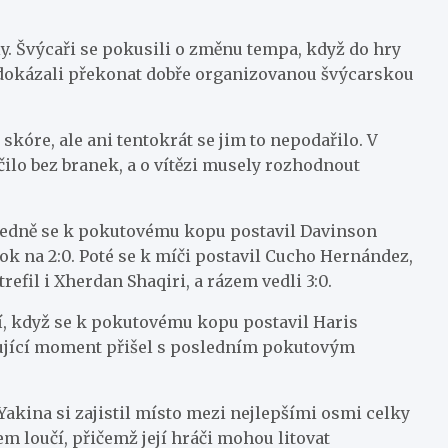
y. Švýcaři se pokusili o změnu tempa, když do hry
 nedokázali překonat dobře organizovanou švýcarskou
skóre, ale ani tentokrát se jim to nepodařilo. V
ilo bez branek, a o vítězi musely rozhodnout
sledně se k pokutovému kopu postavil Davinson
kok na 2:0. Poté se k míči postavil Cucho Hernández,
fil i Xherdan Shaqiri, a rázem vedli 3:0.
tví, když se k pokutovému kopu postavil Haris
odující moment přišel s posledním pokutovým
Yakina si zajistil místo mezi nejlepšími osmi celky
em loučí, přičemž její hráči mohou litovat