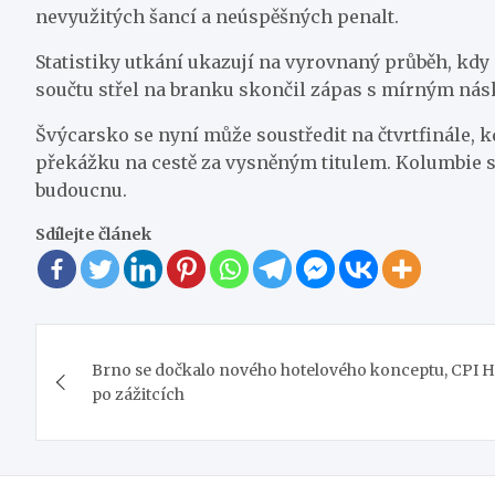
nevyužitých šancí a neúspěšných penalt.
Statistiky utkání ukazují na vyrovnaný průběh, kd
součtu střel na branku skončil zápas s mírným násko
Švýcarsko se nyní může soustředit na čtvrtfinále, 
překážku na cestě za vysněným titulem. Kolumbie s
budoucnu.
Sdílejte článek
Navigace
Brno se dočkalo nového hotelového konceptu, CPI H
pro
po zážitcích
příspěvek