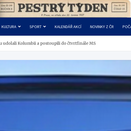
KULTURA
SPORT
KALENDÁŘ AKCÍ
NOVINKY Z ČR
POČ
 udolali Kolumbii a postoupili do čtvrtfinále MS