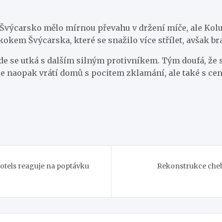
y Švýcarsko mělo mírnou převahu v držení míče, ale Ko
kem Švýcarska, které se snažilo více střílet, avšak bra
kde se utká s dalším silným protivníkem. Tým doufá, že 
e naopak vrátí domů s pocitem zklamání, ale také s c
otels reaguje na poptávku
Rekonstrukce chebs