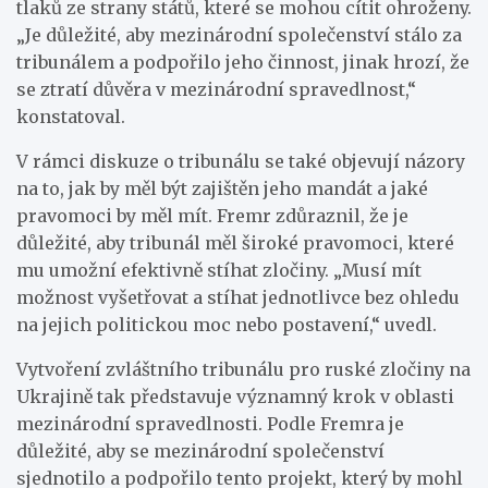
tlaků ze strany států, které se mohou cítit ohroženy.
„Je důležité, aby mezinárodní společenství stálo za
tribunálem a podpořilo jeho činnost, jinak hrozí, že
se ztratí důvěra v mezinárodní spravedlnost,“
konstatoval.
V rámci diskuze o tribunálu se také objevují názory
na to, jak by měl být zajištěn jeho mandát a jaké
pravomoci by měl mít. Fremr zdůraznil, že je
důležité, aby tribunál měl široké pravomoci, které
mu umožní efektivně stíhat zločiny. „Musí mít
možnost vyšetřovat a stíhat jednotlivce bez ohledu
na jejich politickou moc nebo postavení,“ uvedl.
Vytvoření zvláštního tribunálu pro ruské zločiny na
Ukrajině tak představuje významný krok v oblasti
mezinárodní spravedlnosti. Podle Fremra je
důležité, aby se mezinárodní společenství
sjednotilo a podpořilo tento projekt, který by mohl