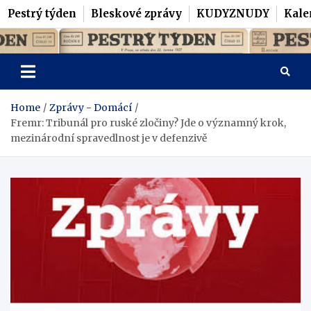
Pestrý týden
Bleskové zprávy
KUDYZNUDY
Kale
Skip
Pestrý Týden
to
content
Home
Zprávy - Domácí
Fremr: Tribunál pro ruské zločiny? Jde o významný krok,
mezinárodní spravedlnost je v defenzivě