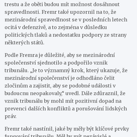
trestu a že oběti budou mít možnost dosáhnout
spravedlnosti. Fremr také upozornil na to, že
mezinárodní spravedlnost se v posledních letech
ocitá v defenzivě, a to zejména v důsledku
politických tlaků a nedostatku podpory ze strany
některých států.
Podle Fremra je důležité, aby se mezinárodní
společenství sjednotilo a podpořilo vznik
tribunálu. „Je to významný krok, který ukazuje, že
mezinárodní společenství je odhodláno čelit
zločinům a zajistit, aby se podobné události v
budoucnu neopakovaly,“ uvedl. Dále zdůraznil, že
vznik tribunálu by mohl mít pozitivní dopad na
prevenci dalších konfliktů a porušování lidských
práv.
Fremr také nastínil, jaké by měly být klíčové prvky
fungování tribunálu. Měl by mít nezávislé a