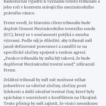
Radiožurnál vyjádřil k významu tohoto tribunálu a
jeho roli v kontextu stávajícího mezinárodního
právního rámce.
Fremr uvedl, že hlavním cílem tribunálu bude
doplnit činnost Mezinárodního trestního soudu
(ICC), který se v současnosti potýká s mnoha
výzvami. Podle něj je důležité, aby tribunál měl
jasně definované pravomoci a zaměřil se na
specifické zločiny spojené s ruskou agresí.
„Funkce tribunálu by měla být taková, že bude
doplňovat Mezinárodní trestní soud,“ zdůraznil
Fremr.
Zvláštní tribunál by měl mít možnost stíhat
jednotlivce za válečné zločiny, zločiny proti
lidskosti a další závažné trestné činy, které byly
spáchány v souvislosti s konfliktem na Ukrajině.
Tento přístup by měl zajistit, že viníci neuniknou