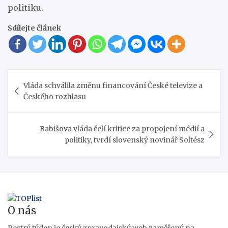
politiku.
Sdílejte článek
Navigace
Vláda schválila změnu financování České televize a
pro
Českého rozhlasu
příspěvek
Babišova vláda čelí kritice za propojení médií a
politiky, tvrdí slovenský novinář Soltész
O nás
Pestrý týden je český zpravodajský web zaměřený na