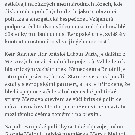
setkávají na různých mezinárodních fórech, kde
diskutují o společných cílech, jako je obranná
politika a energetická bezpečnost. Vzájemná
podpora těchto dvou vůdců může mít dalekosáhlé
důsledky pro budoucnost Evropské unie, zvláště v
kontextu rostoucího vlivu jiných mocností.
Keir Starmer, lídr britské Labour Party, je dalším z
Merzových mezinárodních spojenců. Vzhledem k
historickým vazbám mezi Německem a Británií je
tato spolupráce zajímavá. Starmer se snaží posílit
vztahy s evropskými partnery, a tak je přirozené, že
hledá spojence v čele silné německé politické
strany. Merzovo otevření se vůči britské politice
může naznačovat touhu po udržení silného vztahu
mezi těmito dvěma zeměmi i po brexitu.
Na poli evropské politiky se také objevuje jméno
Giorgie Meloni, italské premiérky. Merz a Meloni