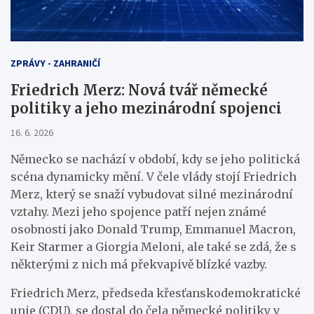
ZPRÁVY - ZAHRANIČÍ
Friedrich Merz: Nová tvář německé
politiky a jeho mezinárodní spojenci
16. 6. 2026
Německo se nachází v období, kdy se jeho politická
scéna dynamicky mění. V čele vlády stojí Friedrich
Merz, který se snaží vybudovat silné mezinárodní
vztahy. Mezi jeho spojence patří nejen známé
osobnosti jako Donald Trump, Emmanuel Macron,
Keir Starmer a Giorgia Meloni, ale také se zdá, že s
některými z nich má překvapivě blízké vazby.
Friedrich Merz, předseda křesťanskodemokratické
unie (CDU), se dostal do čela německé politiky v