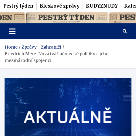
Pestrý týden
Bleskové zprávy
KUDYZNUDY
Kale
Skip
Pestrý Týden
to
content
Home
Zprávy - Zahraničí
Friedrich Merz: Nová tvář německé politiky a jeho
mezinárodní spojenci