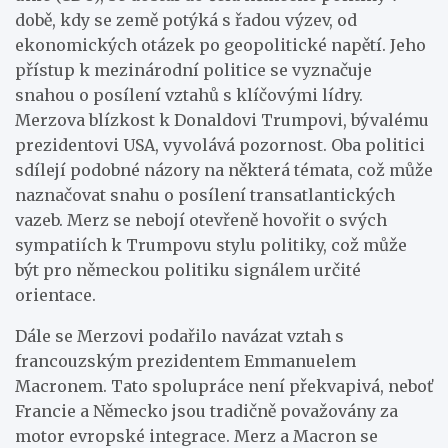
době, kdy se země potýká s řadou výzev, od
ekonomických otázek po geopolitické napětí. Jeho
přístup k mezinárodní politice se vyznačuje
snahou o posílení vztahů s klíčovými lídry.
Merzova blízkost k Donaldovi Trumpovi, bývalému
prezidentovi USA, vyvolává pozornost. Oba politici
sdílejí podobné názory na některá témata, což může
naznačovat snahu o posílení transatlantických
vazeb. Merz se nebojí otevřeně hovořit o svých
sympatiích k Trumpovu stylu politiky, což může
být pro německou politiku signálem určité
orientace.
Dále se Merzovi podařilo navázat vztah s
francouzským prezidentem Emmanuelem
Macronem. Tato spolupráce není překvapivá, neboť
Francie a Německo jsou tradičně považovány za
motor evropské integrace. Merz a Macron se