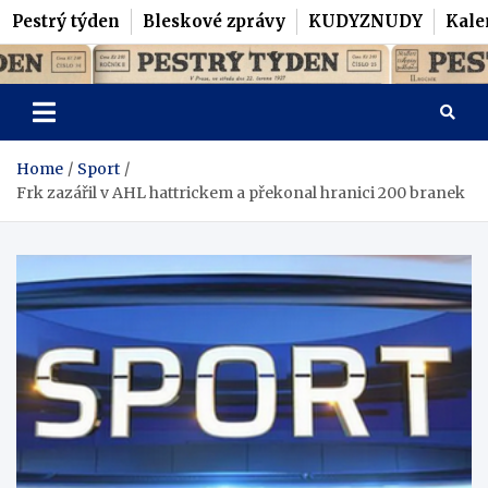
Pestrý týden
Bleskové zprávy
KUDYZNUDY
Kale
Skip
Pestrý Týden
to
content
Home
Sport
Frk zazářil v AHL hattrickem a překonal hranici 200 branek