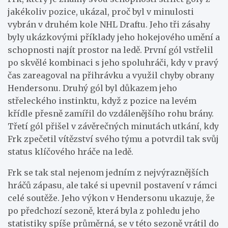
jakékoliv pozice, ukázal, proč byl v minulosti
vybrán v druhém kole NHL Draftu. Jeho tři zásahy
byly ukázkovými příklady jeho hokejového umění a
schopnosti najít prostor na ledě. První gól vstřelil
po skvělé kombinaci s jeho spoluhráči, kdy v pravý
čas zareagoval na přihrávku a využil chyby obrany
Hendersonu. Druhý gól byl důkazem jeho
střeleckého instinktu, když z pozice na levém
křídle přesně zamířil do vzdálenějšího rohu brány.
Třetí gól přišel v závěrečných minutách utkání, kdy
Frk zpečetil vítězství svého týmu a potvrdil tak svůj
status klíčového hráče na ledě.
Frk se tak stal nejenom jedním z nejvýraznějších
hráčů zápasu, ale také si upevnil postavení v rámci
celé soutěže. Jeho výkon v Hendersonu ukazuje, že
po předchozí sezoně, která byla z pohledu jeho
statistiky spíše průměrná, se v této sezoně vrátil do