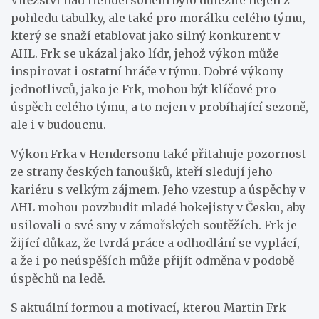
pohledu tabulky, ale také pro morálku celého týmu,
který se snaží etablovat jako silný konkurent v
AHL. Frk se ukázal jako lídr, jehož výkon může
inspirovat i ostatní hráče v týmu. Dobré výkony
jednotlivců, jako je Frk, mohou být klíčové pro
úspěch celého týmu, a to nejen v probíhající sezoně,
ale i v budoucnu.
Výkon Frka v Hendersonu také přitahuje pozornost
ze strany českých fanoušků, kteří sledují jeho
kariéru s velkým zájmem. Jeho vzestup a úspěchy v
AHL mohou povzbudit mladé hokejisty v Česku, aby
usilovali o své sny v zámořských soutěžích. Frk je
žijící důkaz, že tvrdá práce a odhodlání se vyplácí,
a že i po neúspěších může přijít odměna v podobě
úspěchů na ledě.
S aktuální formou a motivací, kterou Martin Frk