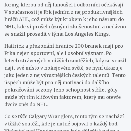
formy, kterou od něj fanoušci i odborníci očekávají.
V současnosti je Frk jedním z nejproduktivnějších
hráčů AHL, což může být krokem k jeho návratu do
NHL, kde si prošel různými zkušenostmi a nedávno
se snažil prosadit v týmu Los Angeles Kings.
Hattrick a překonání hranice 200 branek mají pro
Frka nejen sportovní, ale i osobní význam. Po
letech strávených v nižších soutěžích, kdy se snažil
najít své místo v hokejovém světě, se nyní ukazuje
jako jeden z nejvýraznějších českých talentů. Tento
úspěch může být pro něj motivací do dalšího
pokračování sezony. Jeho schopnost střílet góly
může být tím klíčovým faktorem, který mu otevře
dveře zpět do NHL.
Co se týče Calgary Wranglers, tento tým se nachází
v těžké soutěži, kde je nutné bojovat o každý bod.
Vítězství nad Hendersonem bylo důležité nejen z