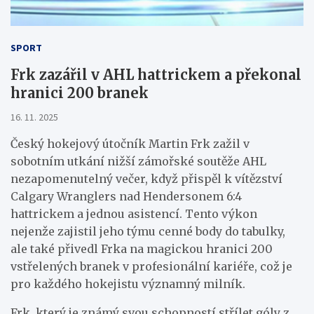
SPORT
Frk zazářil v AHL hattrickem a překonal
hranici 200 branek
16. 11. 2025
Český hokejový útočník Martin Frk zažil v
sobotním utkání nižší zámořské soutěže AHL
nezapomenutelný večer, když přispěl k vítězství
Calgary Wranglers nad Hendersonem 6:4
hattrickem a jednou asistencí. Tento výkon
nejenže zajistil jeho týmu cenné body do tabulky,
ale také přivedl Frka na magickou hranici 200
vstřelených branek v profesionální kariéře, což je
pro každého hokejistu významný milník.
Frk, který je známý svou schopností střílet góly z