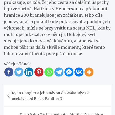
prokazuje, se zdá, že jeho cesta za dalšími úspěchy
teprve začíná. Hattrick v Hendersonu a překonání
hranice 200 branek jsou jen začátkem. Jeho cíle
jsou vysoké, a pokud bude pokračovat v podobných
výkonech, může se brzy vrátit na scénu NHL, kde by
mohl opět ukázat, co v něm je. Hokejový svět
sleduje jeho kroky s očekáváním, a fanoušci se
mohou těšit na další skvělé momenty, které tento
talentovaný útočník jistě ještě přinese.
Sdílejte článek
Navigace
Ryan Coogler a jeho návrat do Wakandy: Co
pro
očekávat od Black Panther 3
příspěvek
Pastrňák a Zacha opět zářili, Hertl pečetil výhru