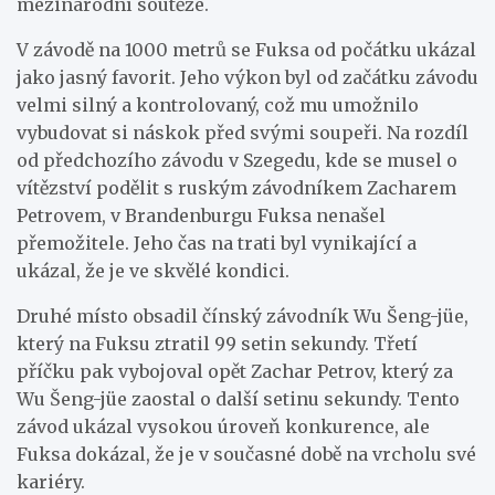
mezinárodní soutěže.
V závodě na 1000 metrů se Fuksa od počátku ukázal
jako jasný favorit. Jeho výkon byl od začátku závodu
velmi silný a kontrolovaný, což mu umožnilo
vybudovat si náskok před svými soupeři. Na rozdíl
od předchozího závodu v Szegedu, kde se musel o
vítězství podělit s ruským závodníkem Zacharem
Petrovem, v Brandenburgu Fuksa nenašel
přemožitele. Jeho čas na trati byl vynikající a
ukázal, že je ve skvělé kondici.
Druhé místo obsadil čínský závodník Wu Šeng-jüe,
který na Fuksu ztratil 99 setin sekundy. Třetí
příčku pak vybojoval opět Zachar Petrov, který za
Wu Šeng-jüe zaostal o další setinu sekundy. Tento
závod ukázal vysokou úroveň konkurence, ale
Fuksa dokázal, že je v současné době na vrcholu své
kariéry.