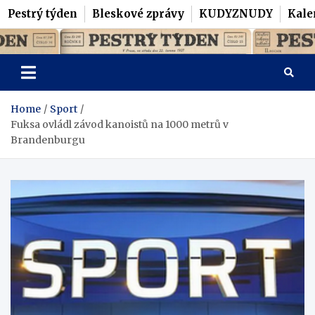
Pestrý týden
Bleskové zprávy
KUDYZNUDY
Kale
Skip
Pestrý Týden
to
content
Home
Sport
Fuksa ovládl závod kanoistů na 1000 metrů v
Brandenburgu