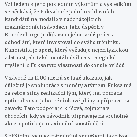
Vzhledem k jeho posledním výkonům a výsledkům
se očekává, že Fuksa bude jedním z hlavních
kandidátů na medaile v nadcházejících
mezinárodních závodech. Jeho úspěch v
Brandenburgu je důkazem jeho tvrdé práce a
odhodlání, které investoval do svého tréninku.
Kanoistika je sport, který vyžaduje nejen fyzickou
zdatnost, ale také mentální sílu a strategické
myšlení, a Fuksa tyto vlastnosti dokonale ovládá.
V závodě na 1000 metrů se také ukázalo, jak
důležitá je spolupráce s trenéry a týmem. Fuksa má
za sebou silný realizační tým, který mu pomáhá
optimalizovat jeho tréninkové plány a přípravu na
závody. Tato podpora je klíčová, zejména v
obdobích, kdy se závodník připravuje na vrcholné
akce a potřebuje maximální soustředění.
S blížícími se mezinárodními soutěžemi, jako jsou