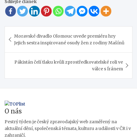
Sdílejte článek
Navigace
Moravské divadlo Olomouc uvede premiéru hry
pro
Jejich sestra inspirované osudy žen z rodiny Mašínů
příspěvek
Pákistán čelí tlaku kvůli zprostředkovatelské roli ve
válce s Íránem
O nás
Pestrý týden je český zpravodajský web zaměřený na
aktuální dění, společenská témata, kulturu a události v ČR i v
zahraničí.