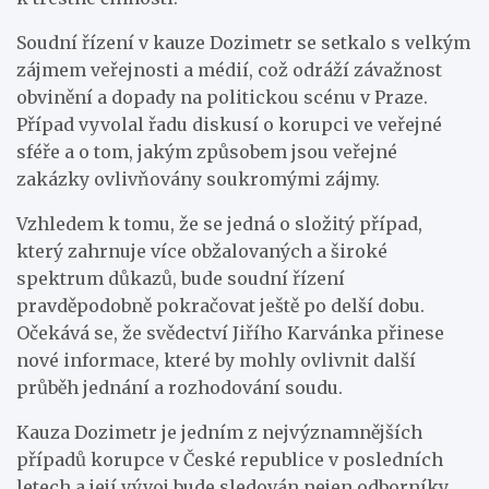
Soudní řízení v kauze Dozimetr se setkalo s velkým
zájmem veřejnosti a médií, což odráží závažnost
obvinění a dopady na politickou scénu v Praze.
Případ vyvolal řadu diskusí o korupci ve veřejné
sféře a o tom, jakým způsobem jsou veřejné
zakázky ovlivňovány soukromými zájmy.
Vzhledem k tomu, že se jedná o složitý případ,
který zahrnuje více obžalovaných a široké
spektrum důkazů, bude soudní řízení
pravděpodobně pokračovat ještě po delší dobu.
Očekává se, že svědectví Jiřího Karvánka přinese
nové informace, které by mohly ovlivnit další
průběh jednání a rozhodování soudu.
Kauza Dozimetr je jedním z nejvýznamnějších
případů korupce v České republice v posledních
letech a její vývoj bude sledován nejen odborníky