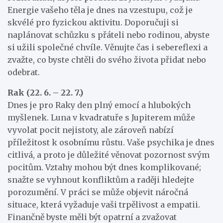
Energie vašeho těla je dnes na vzestupu, což je
skvélé pro fyzickou aktivitu. Doporučuji si
naplánovat schůzku s přáteli nebo rodinou, abyste
si užili společné chvíle. Věnujte čas i sebereflexi a
zvažte, co byste chtěli do svého života přidat nebo
odebrat.
Rak (22. 6. – 22. 7.)
Dnes je pro Raky den plný emocí a hlubokých
myšlenek. Luna v kvadratuře s Jupiterem může
vyvolat pocit nejistoty, ale zároveň nabízí
příležitost k osobnímu růstu. Vaše psychika je dnes
citlivá, a proto je důležité věnovat pozornost svým
pocitům. Vztahy mohou být dnes komplikované;
snažte se vyhnout konfliktům a raději hledejte
porozumění. V práci se může objevit náročná
situace, která vyžaduje vaši trpělivost a empatii.
Finančně byste měli být opatrní a zvažovat