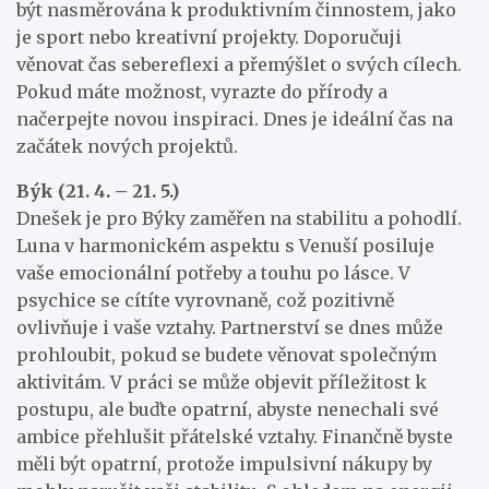
být nasměrována k produktivním činnostem, jako
je sport nebo kreativní projekty. Doporučuji
věnovat čas sebereflexi a přemýšlet o svých cílech.
Pokud máte možnost, vyrazte do přírody a
načerpejte novou inspiraci. Dnes je ideální čas na
začátek nových projektů.
Býk (21. 4. – 21. 5.)
Dnešek je pro Býky zaměřen na stabilitu a pohodlí.
Luna v harmonickém aspektu s Venuší posiluje
vaše emocionální potřeby a touhu po lásce. V
psychice se cítíte vyrovnaně, což pozitivně
ovlivňuje i vaše vztahy. Partnerství se dnes může
prohloubit, pokud se budete věnovat společným
aktivitám. V práci se může objevit příležitost k
postupu, ale buďte opatrní, abyste nenechali své
ambice přehlušit přátelské vztahy. Finančně byste
měli být opatrní, protože impulsivní nákupy by