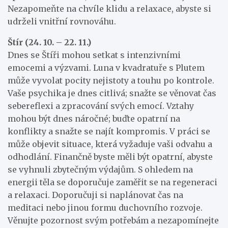
Nezapomeňte na chvíle klidu a relaxace, abyste si
udrželi vnitřní rovnováhu.
Štír (24. 10. – 22. 11.)
Dnes se Štíři mohou setkat s intenzivními
emocemi a výzvami. Luna v kvadratuře s Plutem
může vyvolat pocity nejistoty a touhu po kontrole.
Vaše psychika je dnes citlivá; snažte se věnovat čas
sebereflexi a zpracování svých emocí. Vztahy
mohou být dnes náročné; buďte opatrní na
konflikty a snažte se najít kompromis. V práci se
může objevit situace, která vyžaduje vaši odvahu a
odhodlání. Finančně byste měli být opatrní, abyste
se vyhnuli zbytečným výdajům. S ohledem na
energii těla se doporučuje zaměřit se na regeneraci
a relaxaci. Doporučuji si naplánovat čas na
meditaci nebo jinou formu duchovního rozvoje.
Věnujte pozornost svým potřebám a nezapomínejte