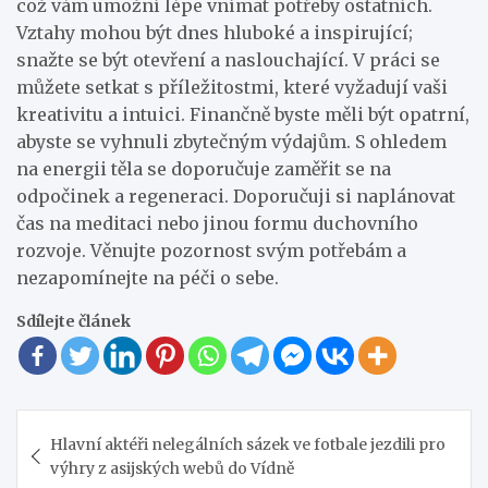
což vám umožní lépe vnímat potřeby ostatních.
Vztahy mohou být dnes hluboké a inspirující;
snažte se být otevření a naslouchající. V práci se
můžete setkat s příležitostmi, které vyžadují vaši
kreativitu a intuici. Finančně byste měli být opatrní,
abyste se vyhnuli zbytečným výdajům. S ohledem
na energii těla se doporučuje zaměřit se na
odpočinek a regeneraci. Doporučuji si naplánovat
čas na meditaci nebo jinou formu duchovního
rozvoje. Věnujte pozornost svým potřebám a
nezapomínejte na péči o sebe.
Sdílejte článek
Navigace
Hlavní aktéři nelegálních sázek ve fotbale jezdili pro
pro
výhry z asijských webů do Vídně