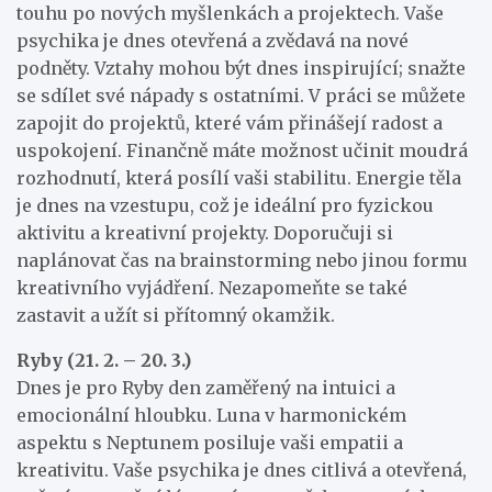
touhu po nových myšlenkách a projektech. Vaše
psychika je dnes otevřená a zvědavá na nové
podněty. Vztahy mohou být dnes inspirující; snažte
se sdílet své nápady s ostatními. V práci se můžete
zapojit do projektů, které vám přinášejí radost a
uspokojení. Finančně máte možnost učinit moudrá
rozhodnutí, která posílí vaši stabilitu. Energie těla
je dnes na vzestupu, což je ideální pro fyzickou
aktivitu a kreativní projekty. Doporučuji si
naplánovat čas na brainstorming nebo jinou formu
kreativního vyjádření. Nezapomeňte se také
zastavit a užít si přítomný okamžik.
Ryby (21. 2. – 20. 3.)
Dnes je pro Ryby den zaměřený na intuici a
emocionální hloubku. Luna v harmonickém
aspektu s Neptunem posiluje vaši empatii a
kreativitu. Vaše psychika je dnes citlivá a otevřená,