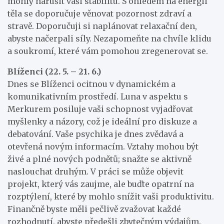
mohly narušit vaši stabilitu. S ohledem na energii
těla se doporučuje věnovat pozornost zdraví a
stravě. Doporučuji si naplánovat relaxační den,
abyste načerpali síly. Nezapomeňte na chvíle klidu
a soukromí, které vám pomohou zregenerovat se.
Blíženci (22. 5. – 21. 6.)
Dnes se Blíženci ocitnou v dynamickém a
komunikativním prostředí. Luna v aspektu s
Merkurem posiluje vaši schopnost vyjadřovat
myšlenky a názory, což je ideální pro diskuze a
debatování. Vaše psychika je dnes zvědavá a
otevřená novým informacím. Vztahy mohou být
živé a plné nových podnětů; snažte se aktivně
naslouchat druhým. V práci se může objevit
projekt, který vás zaujme, ale buďte opatrní na
rozptýlení, které by mohlo snížit vaši produktivitu.
Finančně byste měli pečlivě zvažovat každé
rozhodnutí, abyste předešli zbytečným výdajům.