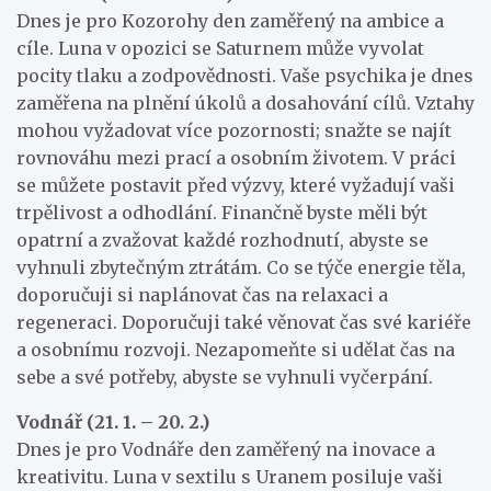
Dnes je pro Kozorohy den zaměřený na ambice a
cíle. Luna v opozici se Saturnem může vyvolat
pocity tlaku a zodpovědnosti. Vaše psychika je dnes
zaměřena na plnění úkolů a dosahování cílů. Vztahy
mohou vyžadovat více pozornosti; snažte se najít
rovnováhu mezi prací a osobním životem. V práci
se můžete postavit před výzvy, které vyžadují vaši
trpělivost a odhodlání. Finančně byste měli být
opatrní a zvažovat každé rozhodnutí, abyste se
vyhnuli zbytečným ztrátám. Co se týče energie těla,
doporučuji si naplánovat čas na relaxaci a
regeneraci. Doporučuji také věnovat čas své kariéře
a osobnímu rozvoji. Nezapomeňte si udělat čas na
sebe a své potřeby, abyste se vyhnuli vyčerpání.
Vodnář (21. 1. – 20. 2.)
Dnes je pro Vodnáře den zaměřený na inovace a
kreativitu. Luna v sextilu s Uranem posiluje vaši