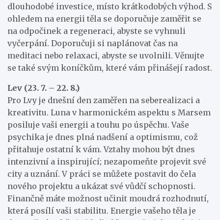
dlouhodobé investice, místo krátkodobých výhod. S
ohledem na energii těla se doporučuje zaměřit se
na odpočinek a regeneraci, abyste se vyhnuli
vyčerpání. Doporučuji si naplánovat čas na
meditaci nebo relaxaci, abyste se uvolnili. Věnujte
se také svým koníčkům, které vám přinášejí radost.
Lev (23. 7. – 22. 8.)
Pro Lvy je dnešní den zaměřen na seberealizaci a
kreativitu. Luna v harmonickém aspektu s Marsem
posiluje vaši energii a touhu po úspěchu. Vaše
psychika je dnes plná nadšení a optimismu, což
přitahuje ostatní k vám. Vztahy mohou být dnes
intenzivní a inspirující; nezapomeňte projevit své
city a uznání. V práci se můžete postavit do čela
nového projektu a ukázat své vůdčí schopnosti.
Finančně máte možnost učinit moudrá rozhodnutí,
která posílí vaši stabilitu. Energie vašeho těla je