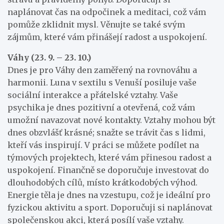
naplánovat čas na odpočinek a meditaci, což vám
pomůže zklidnit mysl. Věnujte se také svým
zájmům, které vám přinášejí radost a uspokojení.
Váhy (23. 9. – 23. 10.)
Dnes je pro Váhy den zaměřený na rovnováhu a
harmonii. Luna v sextilu s Venuší posiluje vaše
sociální interakce a přátelské vztahy. Vaše
psychika je dnes pozitivní a otevřená, což vám
umožní navazovat nové kontakty. Vztahy mohou být
dnes obzvlášť krásné; snažte se trávit čas s lidmi,
kteří vás inspirují. V práci se můžete podílet na
týmových projektech, které vám přinesou radost a
uspokojení. Finančně se doporučuje investovat do
dlouhodobých cílů, místo krátkodobých výhod.
Energie těla je dnes na vzestupu, což je ideální pro
fyzickou aktivitu a sport. Doporučuji si naplánovat
společenskou akci, která posílí vaše vztahy.