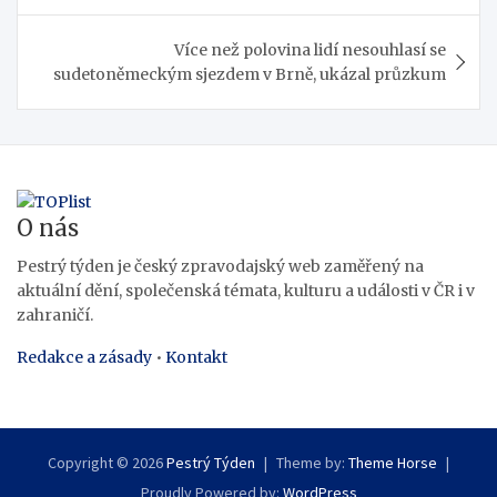
příspěvek
Více než polovina lidí nesouhlasí se
sudetoněmeckým sjezdem v Brně, ukázal průzkum
O nás
Pestrý týden je český zpravodajský web zaměřený na
aktuální dění, společenská témata, kulturu a události v ČR i v
zahraničí.
Redakce a zásady
•
Kontakt
Copyright © 2026
Pestrý Týden
Theme by:
Theme Horse
Proudly Powered by:
WordPress