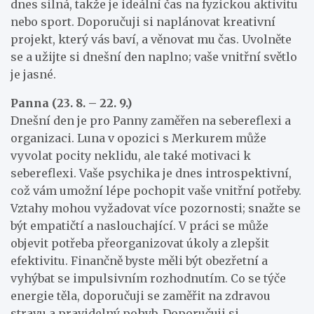
dnes silná, takže je ideální čas na fyzickou aktivitu
nebo sport. Doporučuji si naplánovat kreativní
projekt, který vás baví, a věnovat mu čas. Uvolněte
se a užijte si dnešní den naplno; vaše vnitřní světlo
je jasné.
Panna (23. 8. – 22. 9.)
Dnešní den je pro Panny zaměřen na sebereflexi a
organizaci. Luna v opozici s Merkurem může
vyvolat pocity neklidu, ale také motivaci k
sebereflexi. Vaše psychika je dnes introspektivní,
což vám umožní lépe pochopit vaše vnitřní potřeby.
Vztahy mohou vyžadovat více pozornosti; snažte se
být empatičtí a naslouchající. V práci se může
objevit potřeba přeorganizovat úkoly a zlepšit
efektivitu. Finančně byste měli být obezřetní a
vyhýbat se impulsivním rozhodnutím. Co se týče
energie těla, doporučuji se zaměřit na zdravou
stravu a pravidelný pohyb. Doporučuji si