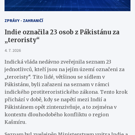
ZPRÁVY - ZAHRANIČÍ
Indie označila 23 osob z Pákistánu za
„teroristy“
4. 7. 2026
Indická vláda nedávno zveřejnila seznam 23
jednotlivců, kteří jsou na jejím území označeni za
„teroristy“. Tito lidé, většinou se sídlem v
Pákistánu, byli zařazeni na seznam v rámci
indického protiteroristického zákona. Tento krok
přichází v době, kdy se napětí mezi Indií a
Pákistánem opět zintenzivňuje, a to zejména v
kontextu dlouhodobého konfliktu o region
Kašmíru.
Seznam byl zveřejněn Ministerstvem vnitra Indie a