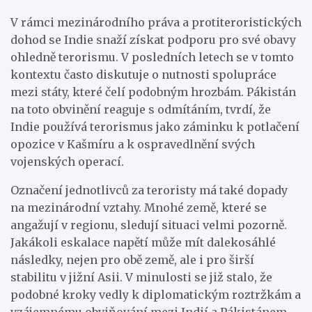
V rámci mezinárodního práva a protiteroristických
dohod se Indie snaží získat podporu pro své obavy
ohledně terorismu. V posledních letech se v tomto
kontextu často diskutuje o nutnosti spolupráce
mezi státy, které čelí podobným hrozbám. Pákistán
na toto obvinění reaguje s odmítáním, tvrdí, že
Indie používá terorismus jako záminku k potlačení
opozice v Kašmíru a k ospravedlnění svých
vojenských operací.
Označení jednotlivců za teroristy má také dopady
na mezinárodní vztahy. Mnohé země, které se
angažují v regionu, sledují situaci velmi pozorně.
Jakákoli eskalace napětí může mít dalekosáhlé
následky, nejen pro obě země, ale i pro širší
stabilitu v jižní Asii. V minulosti se již stalo, že
podobné kroky vedly k diplomatickým roztržkám a
vzájemnému obviňování mezi Indií a Pákistánem.