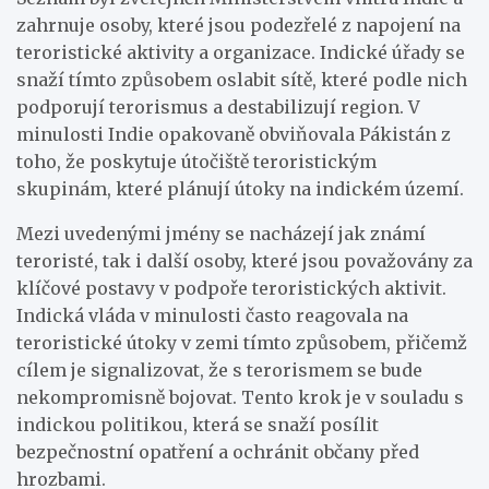
zahrnuje osoby, které jsou podezřelé z napojení na
teroristické aktivity a organizace. Indické úřady se
snaží tímto způsobem oslabit sítě, které podle nich
podporují terorismus a destabilizují region. V
minulosti Indie opakovaně obviňovala Pákistán z
toho, že poskytuje útočiště teroristickým
skupinám, které plánují útoky na indickém území.
Mezi uvedenými jmény se nacházejí jak známí
teroristé, tak i další osoby, které jsou považovány za
klíčové postavy v podpoře teroristických aktivit.
Indická vláda v minulosti často reagovala na
teroristické útoky v zemi tímto způsobem, přičemž
cílem je signalizovat, že s terorismem se bude
nekompromisně bojovat. Tento krok je v souladu s
indickou politikou, která se snaží posílit
bezpečnostní opatření a ochránit občany před
hrozbami.