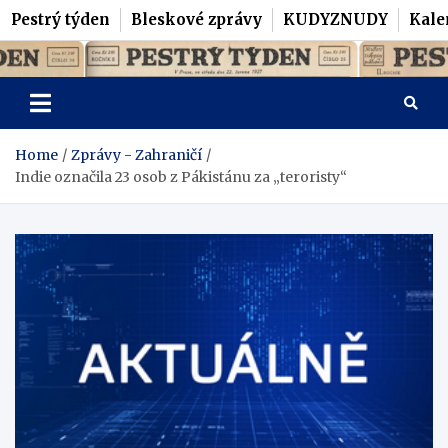
Pestrý týden
Bleskové zprávy
KUDYZNUDY
Kale
Skip
Pestrý Týden
to
content
Home
Zprávy - Zahraničí
Indie označila 23 osob z Pákistánu za „teroristy“