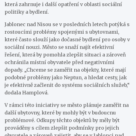
která zahrnuje i další opatření v oblasti sociální
politiky a bydlení.
Jablonec nad Nisou se v posledních letech potýká s
rostoucími problémy spojenými s ubytovnami,
které často slouží jako dočasné bydlení pro osoby v
sociální nouzi. Město se snaží najít efektivní
řešení, která by pomohla zlepšit situaci a zároveň
ochránila místní obyvatele před negativními
dopady. „Chceme se zaměřit na objekty, které mají
podobné problémy jako Neptun, a hledat cesty, jak
je efektivně začlenit do systému sociálních služeb,“
dodala Hamplová.
V rámci této iniciativy se město plánuje zaměřit na
další ubytovny, které by mohly být v budoucnu
problémové. Odkupy těchto objektů by měly být
prováděny s cílem zlepšit podmínky pro jejich
obyvatele a zároveň zajistit, aby se v Jablonci nad