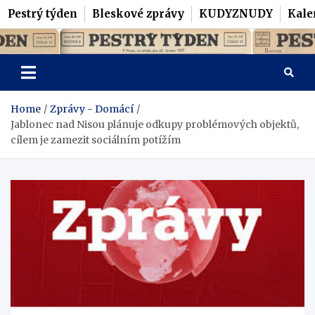
Pestrý týden
Bleskové zprávy
KUDYZNUDY
Kale
Skip
Pestrý Týden
to
content
Home
Zprávy - Domácí
Jablonec nad Nisou plánuje odkupy problémových objektů,
cílem je zamezit sociálním potížím