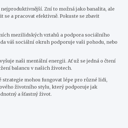
 nejproduktivnější. Zní to možná jako banalita, ale
 se a pracovat efektivně. Pokuste se zbavit
vních mezilidských vztahů a podpora sociálního
zda váš sociální okruh podporuje vaši pohodu, nebo
šuje naši mentální energii. Ať už se jedná o čtení
ržení balancu v našich životech.
é strategie mohou fungovat lépe pro různé lidi,
ového životního stylu, který podporuje jak
notný a šťastný život.