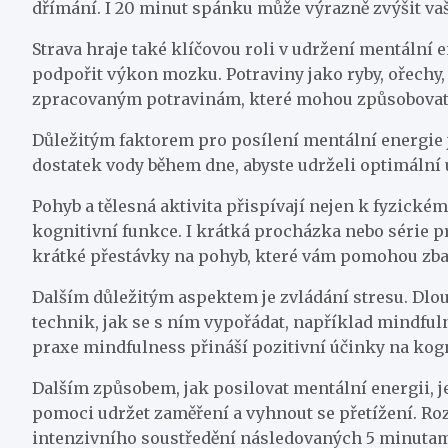
dřímání. I 20 minut spánku může výrazně zvýšit vaš
Strava hraje také klíčovou roli v udržení mentální 
podpořit výkon mozku. Potraviny jako ryby, ořechy, 
zpracovaným potravinám, které mohou způsobovat 
Důležitým faktorem pro posílení mentální energie 
dostatek vody během dne, abyste udrželi optimální 
Pohyb a tělesná aktivita přispívají nejen k fyzick
kognitivní funkce. I krátká procházka nebo série 
krátké přestávky na pohyb, které vám pomohou zbavi
Dalším důležitým aspektem je zvládání stresu. Dlo
technik, jak se s ním vypořádat, například mindful
praxe mindfulness přináší pozitivní účinky na kog
Dalším způsobem, jak posilovat mentální energii, j
pomoci udržet zaměření a vyhnout se přetížení. Roz
intenzivního soustředění následovaných 5 minutami