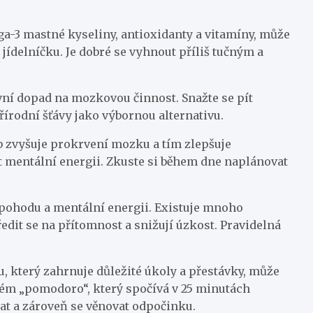
ega-3 mastné kyseliny, antioxidanty a vitamíny, může
 jídelníčku. Je dobré se vyhnout příliš tučným a
vní dopad na mozkovou činnost. Snažte se pít
řírodní šťávy jako výbornou alternativu.
yb zvyšuje prokrvení mozku a tím zlepšuje
 mentální energii. Zkuste si během dne naplánovat
 pohodu a mentální energii. Existuje mnoho
dit se na přítomnost a snižují úzkost. Pravidelná
, který zahrnuje důležité úkoly a přestávky, může
stém „pomodoro“, který spočívá v 25 minutách
at a zároveň se věnovat odpočinku.