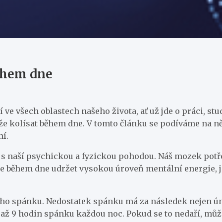
během dne
e všech oblastech našeho života, ať už jde o práci, stud
že kolísat během dne. V tomto článku se podíváme na ně
ní.
a s naší psychickou a fyzickou pohodou. Náš mozek po
me během dne udržet vysokou úroveň mentální energie, 
tního spánku. Nedostatek spánku má za následek nejen ú
7 až 9 hodin spánku každou noc. Pokud se to nedaří, můž