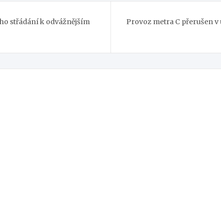
ího střádání k odvážnějším
Provoz metra C přerušen v 