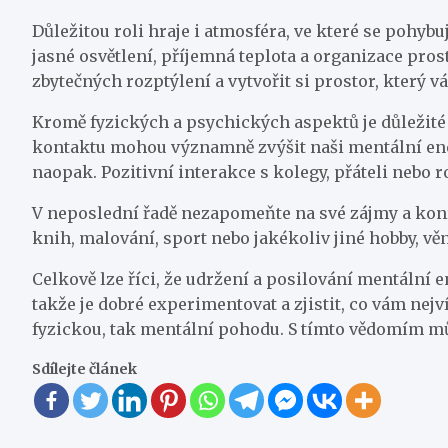
Důležitou roli hraje i atmosféra, ve které se pohybu
jasné osvětlení, příjemná teplota a organizace pro
zbytečných rozptýlení a vytvořit si prostor, který v
Kromě fyzických a psychických aspektů je důležité
kontaktu mohou významně zvýšit naši mentální energ
naopak. Pozitivní interakce s kolegy, přáteli nebo 
V neposlední řadě nezapomeňte na své zájmy a koníč
knih, malování, sport nebo jakékoliv jiné hobby, věn
Celkově lze říci, že udržení a posilování mentální e
takže je dobré experimentovat a zjistit, co vám nej
fyzickou, tak mentální pohodu. S tímto vědomím mů
Sdílejte článek