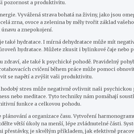
i pozornost a produktivitu.
energie. Vyvážená strava bohatá na živiny, jako jsou om
celá zrna, ovoce a zelenina by měly tvořit základ vašeho
únavu a znepokojení.
je také hydratace. I mírná dehydratace může mít negati
úroveň hydratace. Můžete zkusit i bylinkové čaje nebo p
ému zdraví, ale také k psychické pohodě. Pravidelný poh
protahovacích cvičení během práce může pomoci obnovit
t se napětí a zvýšit vaši produktivitu.
uhodobý stres může negativně ovlivnit naši psychickou
ness nebo meditace. Tyto techniky nám pomáhají soustře
nitivní funkce a celkovou pohodu.
e plánování a organizace času. Vytvoření harmonogramu
dělte větší úkoly na menší, lépe zvládnutelné části. Sy
 přestávky, je skvělým příkladem, jak efektivně pracov