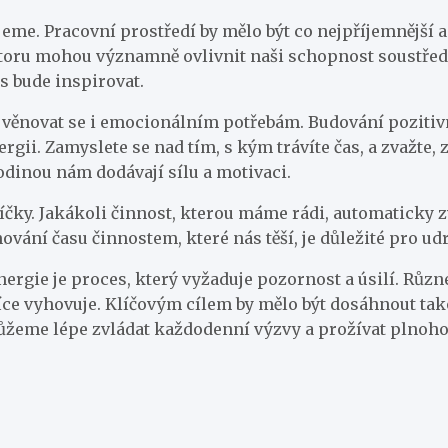
jeme. Pracovní prostředí by mělo být co nejpříjemnější a
storu mohou významně ovlivnit naši schopnost soustředit
ás bude inspirovat.
 věnovat se i emocionálním potřebám. Budování poziti
ii. Zamyslete se nad tím, s kým trávíte čas, a zvažte, 
rodinou nám dodávají sílu a motivaci.
ky. Jakákoli činnost, kterou máme rádi, automaticky zvy
ování času činnostem, které nás těší, je důležité pro ud
nergie je proces, který vyžaduje pozornost a úsilí. Různ
více vyhovuje. Klíčovým cílem by mělo být dosáhnout tak
žeme lépe zvládat každodenní výzvy a prožívat plnohod