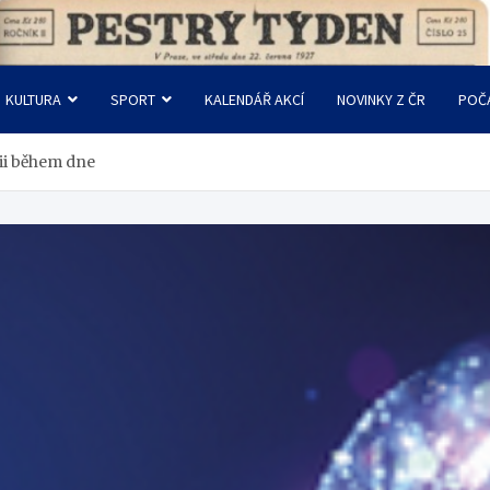
KULTURA
SPORT
KALENDÁŘ AKCÍ
NOVINKY Z ČR
POČ
gii během dne