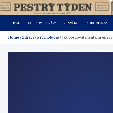
Skip
to
Pestrý Týden
content
HOME
BLESKOVÉ ZPRÁVY
ZE SVĚTA
EKONOMIKA
Home
Zdraví
Psychologie
Jak posilovat mentální ener