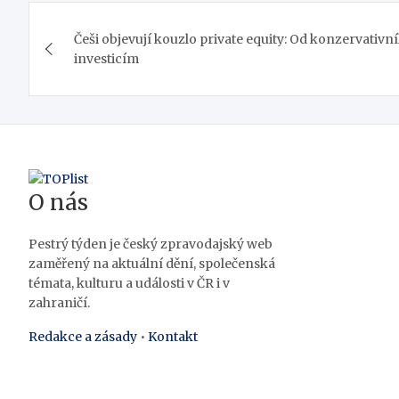
Navigace
Češi objevují kouzlo private equity: Od konzervativn
pro
investicím
příspěvek
O nás
Pestrý týden je český zpravodajský web
zaměřený na aktuální dění, společenská
témata, kulturu a události v ČR i v
zahraničí.
Redakce a zásady
•
Kontakt