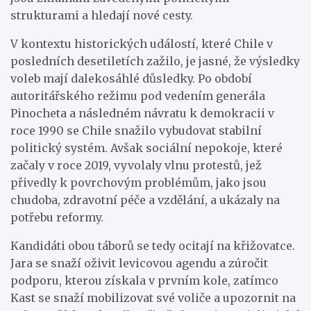
strukturami a hledají nové cesty.
V kontextu historických událostí, které Chile v
posledních desetiletích zažilo, je jasné, že výsledky
voleb mají dalekosáhlé důsledky. Po období
autoritářského režimu pod vedením generála
Pinocheta a následném návratu k demokracii v
roce 1990 se Chile snažilo vybudovat stabilní
politický systém. Avšak sociální nepokoje, které
začaly v roce 2019, vyvolaly vlnu protestů, jež
přivedly k povrchovým problémům, jako jsou
chudoba, zdravotní péče a vzdělání, a ukázaly na
potřebu reformy.
Kandidáti obou táborů se tedy ocitají na křižovatce.
Jara se snaží oživit levicovou agendu a zúročit
podporu, kterou získala v prvním kole, zatímco
Kast se snaží mobilizovat své voliče a upozornit na