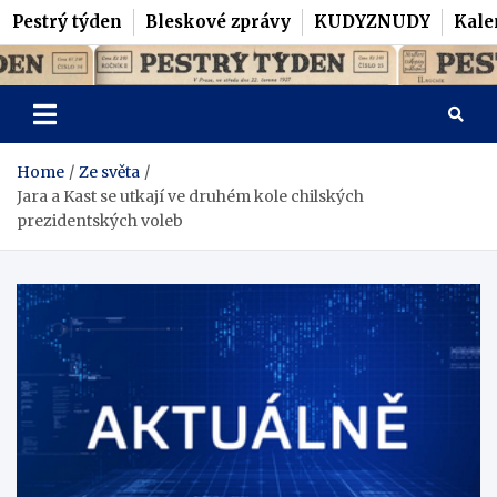
Pestrý týden
Bleskové zprávy
KUDYZNUDY
Kale
Skip
Pestrý Týden
to
content
Home
Ze světa
Jara a Kast se utkají ve druhém kole chilských
prezidentských voleb