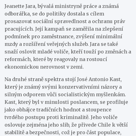
Jeanette Jara, bývalá ministryně práce a známá
odborářka, se do politiky dostala s cílem
prosazovat sociální spravedlnost a ochranu práv
pracujících. Její kampaň se zaměřila na zlepšení
podmínek pro zaměstnance, zvýšení minimální
mzdy a rozšíření veřejných služeb. Jara se také
snaží oslovit mladé voliče, kteří touží po změnách a
reformách, které by reagovaly na rostoucí
ekonomickou nerovnost v zemi.
Na druhé straně spektra stojí José Antonio Kast,
který je známý svými konzervativními názory a
silným odporem vůči socialistickým myšlenkám.
Kast, který byl v minulosti poslancem, se profiluje
jako obhájce tradičních hodnot a stoupence
tvrdého postupu proti kriminalitě. Jeho voliče
oslovuje zejména jeho slib, že přivede Chile k větší
stabilitě a bezpečnosti, což je pro část populace,