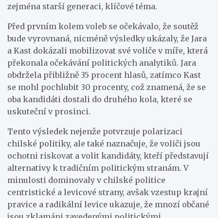
zejména starší generaci, klíčové téma.
Před prvním kolem voleb se očekávalo, že soutěž
bude vyrovnaná, nicméně výsledky ukázaly, že Jara
a Kast dokázali mobilizovat své voliče v míře, která
překonala očekávání politických analytiků. Jara
obdržela přibližně 35 procent hlasů, zatímco Kast
se mohl pochlubit 30 procenty, což znamená, že se
oba kandidáti dostali do druhého kola, které se
uskuteční v prosinci.
Tento výsledek nejenže potvrzuje polarizaci
chilské politiky, ale také naznačuje, že voliči jsou
ochotni riskovat a volit kandidáty, kteří představují
alternativy k tradičním politickým stranám. V
minulosti dominovaly v chilské politice
centristické a levicové strany, avšak vzestup krajní
pravice a radikální levice ukazuje, že mnozí občané
jsou zklamáni zavedenými politickými