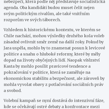
nebezpečí, která podle něj představuje socialistická
agenda. Oba kandidáti budou muset čelit nejen
svým politickým rivalům, ale také vnitřním
rozporům ve svých táborech.
Vzhledem k historickému kontextu, ve kterém se
Chile nachází, mohou výsledky druhého kola voleb
zásadně ovlivnit směr země na další roky. Pokud by
Jara uspěla, mohlo by to znamenat posun k levicové
politice a snahu o hluboké reformy, které by měly
dopad na životy obyčejných lidí. Naopak vítězství
Kasta by mohlo posílit pravicové tendence a
pokračování v politice, která se zaměřuje na
ekonomickou stabilitu a bezpečnost, ale zároveň by
mohla vyvolat obavy z potlačování sociálních práv
a svobod.
Volební kampaň se nyní dostává do intenzivní fáze,
kde se očekávají ostré debaty a konfrontace mezi