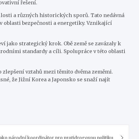
vativní řešení.
losti a různých historických sporů. Tato nedávná
 oblasti bezpečnosti a energetiky. Vznikající
í jako strategický krok. Obě země se zavázaly k
rodními standardy a cíli. Spolupráce v této oblasti
o zlepšení vztahů mezi těmito dvěma zeměmi.
é, že Jižní Korea a Japonsko se snaží najít
ako národní koordinátor pro protidrogovou politiku