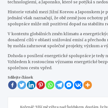
technologiemi, a Japonsko, které se potýká s nedo
Historie vztahů mezi Jižní Koreou a Japonskem je
jednání však naznačují, že obě země jsou ochotny př
spolupráce může mít pozitivní dopad na stabilitu re
V kontextu globálních změn klimatu a energetických
dosažení cílů v oblasti snižování emisí a přechodu 
by mohla zahrnovat společné projekty, výzkum a vý
Dohoda o posílení energetické spolupráce je tedy
Vzhledem k rostoucímu významu energetické bezpečn
společnou cestu vpřed.
Sdílejte článek
Navigace
Kořenář: Těší mě výhra nad Švédskem, doufám, že 