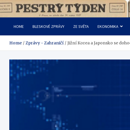
Skip
to
Pestrý Týden
content
HOME
BLESKOVÉ ZPRÁVY
ZE SVĚTA
EKONOMIKA
Home
Zprávy - Zahraničí
Jižní Korea a Japonsko se doho