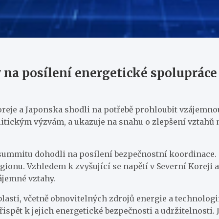
y na posílení energetické spolupráce
oreje a Japonska shodli na potřebě prohloubit vzájemno
litickým výzvám, a ukazuje na snahu o zlepšení vztahů 
summitu dohodli na posílení bezpečnostní koordinace. Ta
nu. Vzhledem k zvyšující se napětí v Severní Koreji a
zájemné vztahy.
asti, včetně obnovitelných zdrojů energie a technologií
řispět k jejich energetické bezpečnosti a udržitelnosti