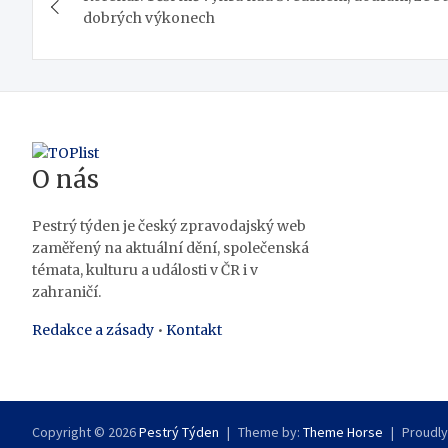
pro
dobrých výkonech
příspěvek
O nás
Pestrý týden je český zpravodajský web
zaměřený na aktuální dění, společenská
témata, kulturu a události v ČR i v
zahraničí.
Redakce a zásady
•
Kontakt
Copyright © 2026
Pestrý Týden
Theme by:
Theme Horse
Proudl