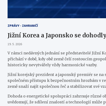
ZPRÁVY - ZAHRANIČÍ
Jižní Korea a Japonsko se dohodl
19. 5. 2026
V rámci nedávných jednání se představitelé Jižní K
přichází v době, kdy obě země čelí rostoucím geopo
historicky nevytvářely vždy harmonické vazby.
Jižní korejský prezident a japonský premiér se na 
společném přístupu k bezpečnostním hrozbám v regio
země snaží najít společnou řeč a stabilizovat své v
Dohoda o energetické spolupráci zahrnuje různé obl
uvědomují, že sdílení znalostí a technologií může p