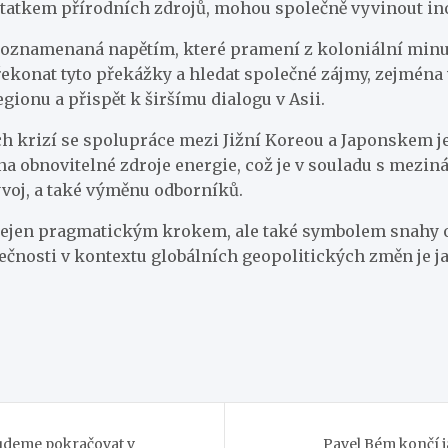
statkem přírodních zdrojů, mohou společně vyvinout ino
 poznamenaná napětím, které pramení z koloniální minu
ekonat tyto překážky a hledat společné zájmy, zejména v
gionu a přispět k širšímu dialogu v Asii.
 krizí se spolupráce mezi Jižní Koreou a Japonskem jev
na obnovitelné zdroje energie, což je v souladu s meziná
voj, a také výměnu odborníků.
 nejen pragmatickým krokem, ale také symbolem snahy 
osti v kontextu globálních geopolitických změn je jasn
budeme pokračovat v
Pavel Bém končí j