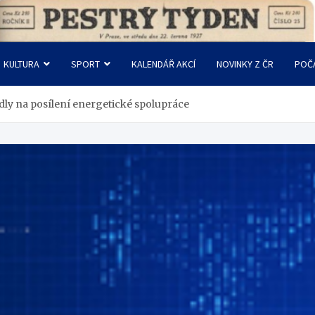
KULTURA
SPORT
KALENDÁŘ AKCÍ
NOVINKY Z ČR
POČ
dly na posílení energetické spolupráce