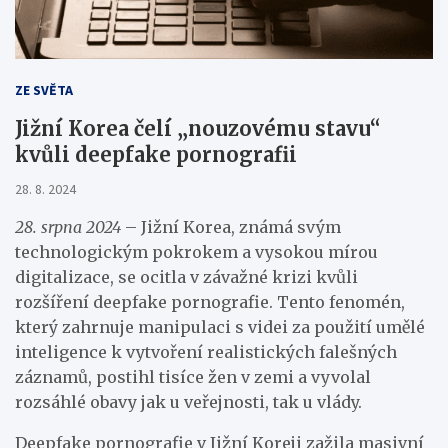
ZE SVĚTA
Jižní Korea čelí „nouzovému stavu“
kvůli deepfake pornografii
28. 8. 2024
28. srpna 2024
– Jižní Korea, známá svým
technologickým pokrokem a vysokou mírou
digitalizace, se ocitla v závažné krizi kvůli
rozšíření deepfake pornografie. Tento fenomén,
který zahrnuje manipulaci s videi za použití umělé
inteligence k vytvoření realistických falešných
záznamů, postihl tisíce žen v zemi a vyvolal
rozsáhlé obavy jak u veřejnosti, tak u vlády.
Deepfake pornografie v Jižní Koreji zažila masivní