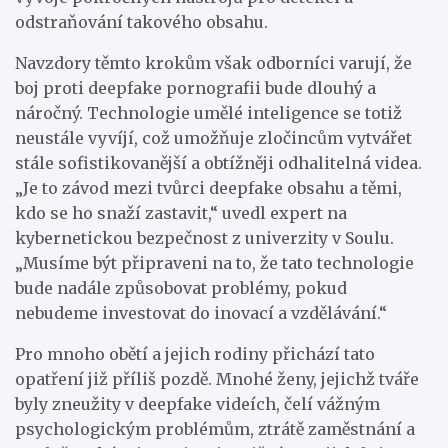
odstraňování takového obsahu.
Navzdory těmto krokům však odborníci varují, že
boj proti deepfake pornografii bude dlouhý a
náročný. Technologie umělé inteligence se totiž
neustále vyvíjí, což umožňuje zločincům vytvářet
stále sofistikovanější a obtížněji odhalitelná videa.
„Je to závod mezi tvůrci deepfake obsahu a těmi,
kdo se ho snaží zastavit,“ uvedl expert na
kybernetickou bezpečnost z univerzity v Soulu.
„Musíme být připraveni na to, že tato technologie
bude nadále způsobovat problémy, pokud
nebudeme investovat do inovací a vzdělávání.“
Pro mnoho obětí a jejich rodiny přichází tato
opatření již příliš pozdě. Mnohé ženy, jejichž tváře
byly zneužity v deepfake videích, čelí vážným
psychologickým problémům, ztrátě zaměstnání a