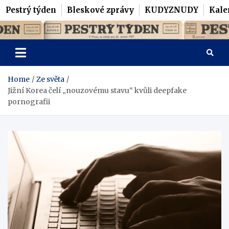
Pestrý týden
Bleskové zprávy
KUDYZNUDY
Kale
Skip
Pestrý Týden
to
content
Home
Ze světa
Jižní Korea čelí „nouzovému stavu“ kvůli deepfake
pornografii