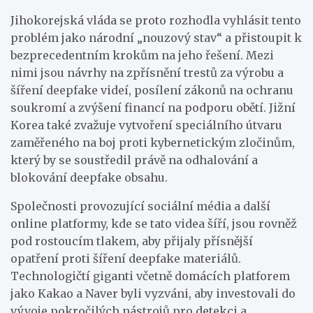
Jihokorejská vláda se proto rozhodla vyhlásit tento
problém jako národní „nouzový stav“ a přistoupit k
bezprecedentním krokům na jeho řešení. Mezi
nimi jsou návrhy na zpřísnění trestů za výrobu a
šíření deepfake videí, posílení zákonů na ochranu
soukromí a zvýšení financí na podporu obětí. Jižní
Korea také zvažuje vytvoření speciálního útvaru
zaměřeného na boj proti kybernetickým zločinům,
který by se soustředil právě na odhalování a
blokování deepfake obsahu.
Společnosti provozující sociální média a další
online platformy, kde se tato videa šíří, jsou rovněž
pod rostoucím tlakem, aby přijaly přísnější
opatření proti šíření deepfake materiálů.
Technologičtí giganti včetně domácích platforem
jako Kakao a Naver byli vyzváni, aby investovali do
vývoje pokročilých nástrojů pro detekci a