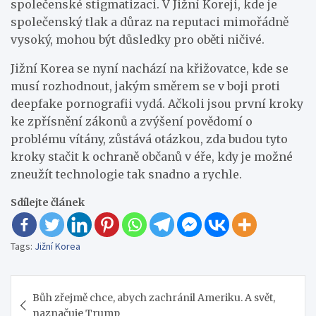
společenské stigmatizaci. V Jižní Koreji, kde je
společenský tlak a důraz na reputaci mimořádně
vysoký, mohou být důsledky pro oběti ničivé.
Jižní Korea se nyní nachází na křižovatce, kde se
musí rozhodnout, jakým směrem se v boji proti
deepfake pornografii vydá. Ačkoli jsou první kroky
ke zpřísnění zákonů a zvýšení povědomí o
problému vítány, zůstává otázkou, zda budou tyto
kroky stačit k ochraně občanů v éře, kdy je možné
zneužít technologie tak snadno a rychle.
Sdílejte článek
Tags:
Jižní Korea
Navigace
Bůh zřejmě chce, abych zachránil Ameriku. A svět,
pro
naznačuje Trump