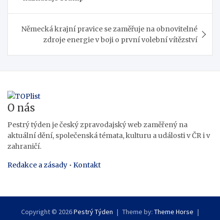
příspěvek
Německá krajní pravice se zaměřuje na obnovitelné
zdroje energie v boji o první volební vítězství
O nás
Pestrý týden je český zpravodajský web zaměřený na
aktuální dění, společenská témata, kulturu a události v ČR i v
zahraničí.
Redakce a zásady
•
Kontakt
Copyright © 2026
Pestrý Týden
Theme by:
Theme Horse