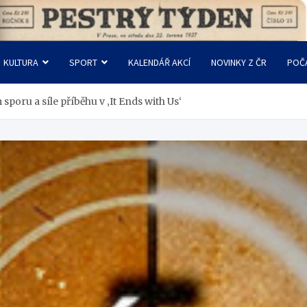
KULTURA
SPORT
KALENDÁŘ AKCÍ
NOVINKY Z ČR
POČ
sporu a síle příběhu v ‚It Ends with Us‘