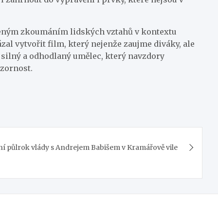
yšleným zkoumáním lidských vztahů v kontextu
al vytvořit film, který nejenže zaujme diváky, ale
o silný a odhodlaný umělec, který navzdory
ozornost.
ní půlrok vlády s Andrejem Babišem v Kramářově vile