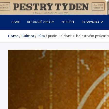
Skip
to
Pestrý Týden
content
HOME
BLESKOVÉ ZPRÁVY
ZE SVĚTA
EKONOMIKA
Home
Kultura
Film
Justin Baldoni: O bolestném právním 