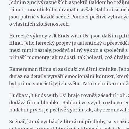
Jedním z nejvýraznějších aspektů Baldoniho režijníh
rámci romantického dramatu, avšak Baldoni se nebo
jsou patrné v každé scéně. Pomocí pečlivě vybranýc
o vlastních zkušenostech.
Herecké výkony v ‚It Ends with Us‘ jsou dalším pilí
filmu. Jeho herecký projev je autentický a přesvědč
mezi nimi nastaly, podává silný výkon a společně s
přináší momenty jak radosti, tak bolesti, což divák
Kameraman filmu si zaslouží zvláštní zmínku. Jeho
důraz na detaily vytváří emocionální kontext, který
byl přímo součástí jejich světa. Tato technika umožň
Hudba v ‚It Ends with Us‘ hraje rovněž zásadní ro
dodává filmu hloubku. Baldoni ve svých rozhovorech
hudební prvek je pečlivě vybrán tak, aby rezonoval
Scénář, který vychází z literární předlohy, se snaží
schopnost propojit literární a filmový jazyk tak, a