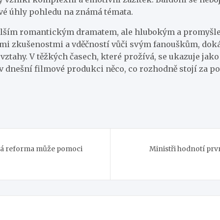
ové úhly pohledu na známá témata.
 jen dalším romantickým dramatem, ale hlubokým a prom
ími zkušenostmi a vděčností vůči svým fanouškům, dokáz
vztahy. V těžkých časech, které prožívá, se ukazuje jak
 v dnešní filmové produkci něco, co rozhodně stojí za p
há reforma může pomoci
Ministři hodnotí prv