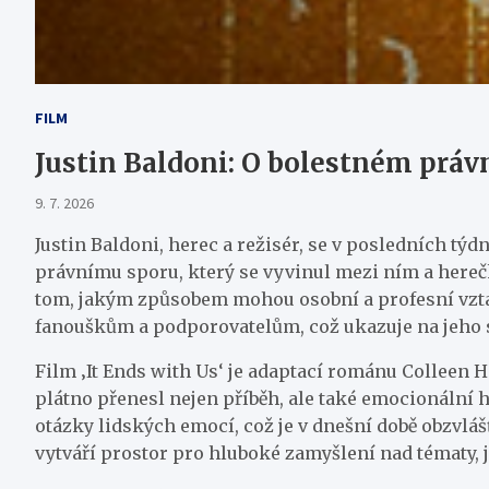
FILM
Justin Baldoni: O bolestném právn
9. 7. 2026
Justin Baldoni, herec a režisér, se v posledních tý
právnímu sporu, který se vyvinul mezi ním a herečko
tom, jakým způsobem mohou osobní a profesní vztahy
fanouškům a podporovatelům, což ukazuje na jeho 
Film ‚It Ends with Us‘ je adaptací románu Colleen Ho
plátno přenesl nejen příběh, ale také emocionální h
otázky lidských emocí, což je v dnešní době obzvláš
vytváří prostor pro hluboké zamyšlení nad tématy, ja