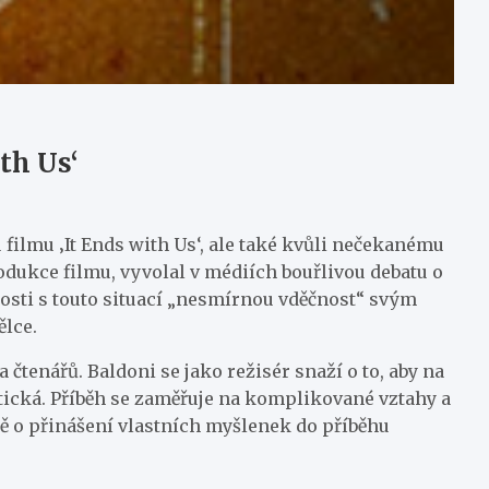
th Us‘
 filmu ‚It Ends with Us‘, ale také kvůli nečekanému
odukce filmu, vyvolal v médiích bouřlivou debatu o
losti s touto situací „nesmírnou vděčnost“ svým
lce.
 čtenářů. Baldoni se jako režisér snaží o to, aby na
stická. Příběh se zaměřuje na komplikované vztahy a
sně o přinášení vlastních myšlenek do příběhu