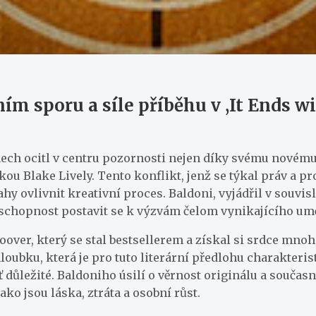
ím sporu a síle příběhu v ‚It Ends wi
dnech ocitl v centru pozornosti nejen díky svému novému
u Blake Lively. Tento konflikt, jenž se týkal práv a pr
 ovlivnit kreativní proces. Baldoni, vyjádřil v souvis
schopnost postavit se k výzvám čelom vynikajícího umě
over, který se stal bestsellerem a získal si srdce mnoha
loubku, která je pro tuto literární předlohu charakteri
ť důležité. Baldoniho úsilí o věrnost originálu a souča
ko jsou láska, ztráta a osobní růst.