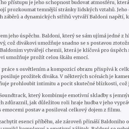
o přístupu je jeho schopnost budovat atmosféru, která j
jí prozkoumat temnější stránky lidských vztahů. Jeho c
h záběrů a dynamických střihů vytváří Baldoni napětí, k
řem jeho úspěchu. Baldoni, který se sám ujímá jedné z h
ivý, což divákovi umožňuje snadno se s postavou ztotožni
 Baldonim vytvářejí chemii, která je klíčová pro úspěch
ovi umožňuje prožít celou škálu emocí.
 práce s osvětlením a kompozicí obrazu přispívá k celk
 posiluje prožitek diváka. V některých scénách je kamer
uje prohloubit intimitu a pocit skutečné blízkosti, což 
li. Soundtrack, který kombinuje emotivní skladby s je
 zdůraznil, jak důležitou roli hraje hudba v jeho vyprá
 s emocemi postav a posiloval celkový dojem z filmu.
 zachytit esenci příběhu, ale zároveň přináší Baldoniho 
by vznikl komplexní a emotivní zážitek. Baldoni se neboj