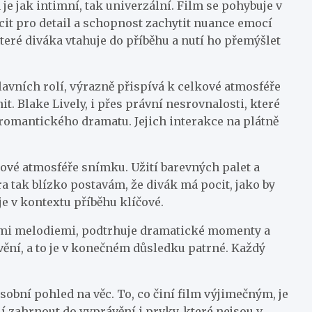
e jak intimní, tak univerzální. Film se pohybuje v
it pro detail a schopnost zachytit nuance emocí
teré diváka vtahuje do příběhu a nutí ho přemýšlet
lavních rolí, výrazně přispívá k celkové atmosféře
t. Blake Lively, i přes právní nesrovnalosti, které
 romantického dramatu. Jejich interakce na plátně
ové atmosféře snímku. Užití barevných palet a
a tak blízko postavám, že divák má pocit, jako by
je v kontextu příběhu klíčové.
mnými melodiemi, podtrhuje dramatické momenty a
vění, a to je v konečném důsledku patrné. Každý
osobní pohled na věc. To, co činí film výjimečným, je
í zahrnout do vyprávění i prvky, které nejsou v