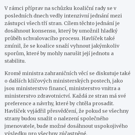
V rámci příprav na schůzku koaliční rady se v
posledních dnech vedly intenzivní jednání mezi
zástupci všech tří stran. Cílem těchto jednání je
dosáhnout konsensu, který by umožnil hladký
průběh schvalovacího procesu. Havlíček také
zmínil, že se koalice snaží vyhnout jakýmkoliv
sporům, které by mohly narušit její jednotu a
stabilitu.
Kromě ministra zahraničních věcí se diskutuje také
o dalších klíčových ministerských postech, jako
jsou ministerstvo financí, ministerstvo vnitra a
ministerstvo zdravotnictví. Každá ze stran má své
preference a návrhy, které by chtěla prosadit.
Havlíček vyjádřil přesvědčení, že pokud se všechny
strany budou snažit o nalezení společného
jmenovatele, bude možné dosáhnout uspokojivého
výsledku pro všechny zúčastněné.