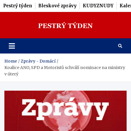
Pestrý týden
Bleskové zprávy
KUDYZNUDY
Kale
Skip
to
content
Pestrý Týden
Home
Zprávy - Domácí
Koalice ANO, SPD a Motoristů schválí nominace na ministry
v úterý